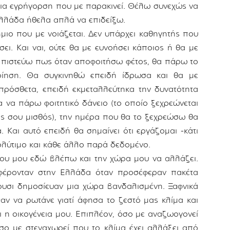
 μια εγρήγορση που με παρακινεί. Θέλω συνεχώς να
Ελλάδα ήθελα απλά να επιδείξω.
μιο που με νοιάζεται. Δεν υπάρχει καθηγητής που
ι. Και ναι, ούτε θα με ευνοήσει κάποιος ή θα με
 πιστεύω πως όταν αποφοιτήσω φέτος, θα πάρω το
οίηση. Θα συγκινηθώ επειδή ίδρωσα και θα με
πρόσθετα, επειδή εκμεταλλεύτηκα την δυνατότητα
 να πάρω φοιτητικό δάνειο (το οποίο ξεχρεώνεται
κός σου μισθός), την ημέρα που θα το ξεχρεώσω θα
Και αυτό επειδή θα σημαίνει ότι εργάζομαι -κάτι
ολύτιμο και κάθε άλλο παρά δεδομένο.
ου μου εδώ βλέπω και την χώρα μου να αλλάζει.
αφέρονταν στην Ελλάδα όταν προσέφεραν πακέτα
ρυσι δημοσίευαν μια χώρα βανδαλισμένη. Ξαφνικά
αν να ρωτάνε γιατί άφησα το ζεστό μας κλίμα και
ει η οικογένεια μου. Επιπλέον, όσο με αναζωογονεί
όσο με στεναχωρεί που το κλίμα έχει αλλάξει από