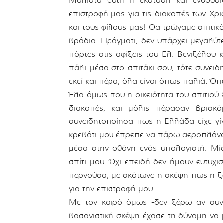
Μάλιστα αυτή η έκσταση και ενθουσ
επιστροφή μας για τις διακοπές των Χρι
και τους φίλους μας! Θα τρώγαμε σπιτικ
βράδια. Πράγματι, δεν υπάρχει μεγαλύτ
πόρτες στις αφίξεις του Ελ. Βενιζέλου 
πάλι μέσα στο σπιτάκι σου, τότε συνει
εκεί και πέρα, όλα είναι όπως παλιά. Ό
Έλα όμως που η οικειότητα του σπιτιού ξ
διακοπές, και μόλις πέρασαν βρισκ
συνειδητοποίησα πως η Ελλάδα είχε γίν
κρεβάτι μου έπρεπε να πάρω αεροπλάνο ή
μέσα στην οθόνη ενός υπολογιστή. Μ
σπίτι μου. Όχι επειδή δεν ήμουν ευτυχ
περνούσα, με σκότωνε η σκέψη πως η ζ
για την επιστροφή μου.
Με τον καιρό όμως -δεν ξέρω αν συν
βασανιστική σκέψη έχασε τη δύναμη να