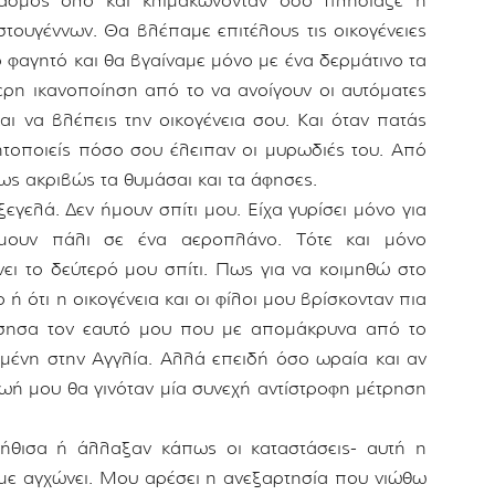
ιασμός όλο και κλιμακώνονταν όσο πλησίαζε η
στουγέννων. Θα βλέπαμε επιτέλους τις οικογένειες
ό φαγητό και θα βγαίναμε μόνο με ένα δερμάτινο τα
ερη ικανοποίηση από το να ανοίγουν οι αυτόματες
και να βλέπεις την οικογένεια σου. Και όταν πατάς
δητοποιείς πόσο σου έλειπαν οι μυρωδιές του. Από
πως ακριβώς τα θυμάσαι και τα άφησες.
εγελά. Δεν ήμουν σπίτι μου. Είχα γυρίσει μόνο για
όμουν πάλι σε ένα αεροπλάνο. Τότε και μόνο
ει το δεύτερό μου σπίτι. Πως για να κοιμηθώ στο
 ότι η οικογένεια και οι φίλοι μου βρίσκονταν πια
ίσησα τον εαυτό μου που με απομάκρυνα από το
ισμένη στην Αγγλία. Αλλά επειδή όσο ωραία και αν
ωή μου θα γινόταν μία συνεχή αντίστροφη μέτρηση
ήθισα ή άλλαξαν κάπως οι καταστάσεις- αυτή η
 με αγχώνει. Μου αρέσει η ανεξαρτησία που νιώθω