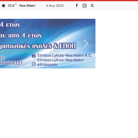
C
33.8
6 Αυγ 2026
Nea Makri