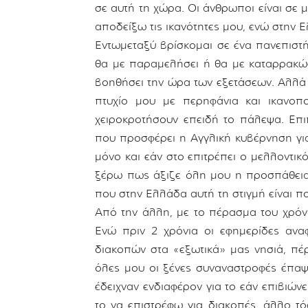
σε αυτή τη χώρα. Οι άνθρωποι είναι σε
αποδείξω τις ικανότητες μου, ενώ στην 
Εντωμεταξύ βρίσκομαι σε ένα πανεπιστή
θα με παραμελήσει ή θα με καταρρακώσε
βοηθήσει την ώρα των εξετάσεων. Αλλά
πτυχίο μου με περηφάνια και ικανοπ
χειροκροτήσουν επειδή το πάλεψα. Επι
που προσφέρει η Αγγλική κυβέρνηση για
μόνο και εάν στο επιτρέπει ο μελλοντι
ξέρω πως άξιζε όλη μου η προσπάθεια. 
που στην Ελλάδα αυτή τη στιγμή είναι π
Από την άλλη, με το πέρασμα του χρόν
Ενώ πριν 2 χρόνια οι εφημερίδες αν
διακοπών στα «εξωτικά» μας νησιά, πέ
όλες μου οι ξένες συναναστροφές έπαψ
έδειχναν ενδιαφέρον για το εάν επιβιών
το να επιστρέφω για διακοπές, άλλο τ