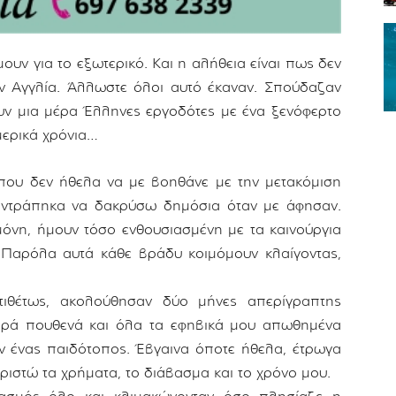
υν για το εξωτερικό. Και η αλήθεια είναι πως δεν
ν Αγγλία. Άλλωστε όλοι αυτό έκαναν. Σπούδαζαν
υν μια μέρα Έλληνες εργοδότες με ένα ξενόφερτο
μερικά χρόνια…
που δεν ήθελα να με βοηθάνε με την μετακόμιση
 ντράπηκα να δακρύσω δημόσια όταν με άφησαν.
όνη, ήμουν τόσο ενθουσιασμένη με τα καινούργια
 Παρόλα αυτά κάθε βράδυ κοιμόμουν κλαίγοντας,
τιθέτως, ακολούθησαν δύο μήνες απερίγραπτης
ορά πουθενά και όλα τα εφηβικά μου απωθημένα
 ένας παιδότοπος. Έβγαινα όποτε ήθελα, έτρωγα
ιριστώ τα χρήματα, το διάβασμα και το χρόνο μου.