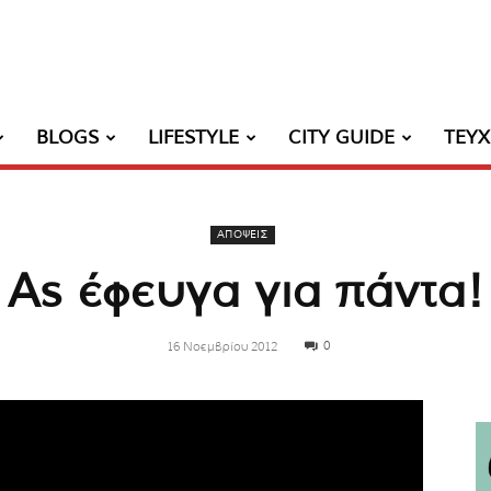
BLOGS
LIFESTYLE
CITY GUIDE
ΤΕΥ
ΑΠΟΨΕΙΣ
Ας έφευγα για πάντα!
0
16 Νοεμβρίου 2012