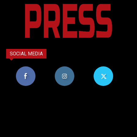
SOCIAL MEDIA
8,956
1,582
119
Υποστηρικτές
Ακόλουθοι
Ακόλουθοι