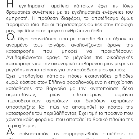
Η
εγκληματική αμέλεια κάποιων έχει τις ίδιες
δραματικές συνέπειες με τις εγκληματικές ενέργειες του
εμπρηστή. Η πρόθεση διαφέρει, το αποτέλεσμα όμως
παραμένει ίδιο. Και οι περισσότερες φωτιές στην περιοχή
μας, οφείλονται σε τραγικά ανθρώπινα λάθη.
Ο
ι λίγοι ασυνείδητοι που με ευκολία θα πετάξουν το
αναμμένο τους τσιγάρο, αναλογίζονται άραγε της
καταστροφής που μπορεί να προκαλέσουν;
Αντιλαμβάνονται άραγε το μέγεθος της οικολογικής
καταστροφής και την οικονομική επιβάρυνση μιας μικρής ή
μεγάλης κινητοποίησης για την κατάσβεση μιας φωτιάς;
Έχει υπολογίσει κάποιος πόσες εκατοντάδες χιλιάδες
ευρώ κόστισε στον Έλληνα φορολογούμενο η επιχείρηση
κατάσβεσης στο Βαρνάβα με την κινητοποίηση δέκα
αεροπλάνων, τριών ελικοπτέρων, σαράντα
πυροσβεστικών οχημάτων και δεκάδων οχημάτων
υποστήριξης; Και πώς να αποτιμηθεί το κόστος της
καταστροφής του περιβάλλοντος; Έχει τιμή το πράσινο που
χάνεται κάθε φορά και που αποτελεί το βασικό πλούτο της
περιοχής μας;
Α
ς σοβαρευτούν, ας συμμορφωθούν επιτέλους οι