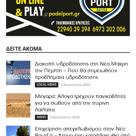
ΔΕΊΤΕ ΑΚΌΜΑ
Διακοπή υδροδότησης στη Νέα Μάκρη
την Πέμπτη – Πού θα σημειωθούν
προβλήματα υδροδότησης
5 Αυγούστου 2026
LOCAL NEWS
Μέγαρα: Άλογα τρέχουν πανικόβλητα
για να σωθούν από την πύρινη
λαίλαπα
3 Αυγούστου 2026
NEWS
Επιχείρηση απεγκλωβισμού στον Νέο
Βουτζά – Άτομο έχει καταπλακωθεί από