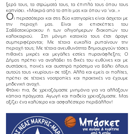
ξερά τους, τα στρώματά τους, τα έπιπλά τους όπου τους
καπνίσει. «Μακριά από το σπίτι μας και όπου να ‘ναι..»
Ο
ι περισσότεροι και στις δύο κατηγορίες είναι άσχετοι με
την περιοχή μας. Είναι οι επισκέπτες του
Σαββατοκύριακου ή των ολιγοήμερων διακοπών του
καλοκαιριού. Στη μόνιμη κατοικία τους έτσι άραγε
συμπεριφέρονται; Με τέτοια ευκολία ρυπαίνουν την
περιοχή τους; Με τέτοια ανευθυνότητα δημιουργούν τόσες
πιθανές μικρές και μεγάλες εστίες πυρανάφλεξης; Ο
Δήμος πρέπει να αναλάβει τις δικές του ευθύνες και με
συστάσεις, ποινές και αυστηρά πρόστιμα να βάλει όλους
αυτούς τους «κυρίους» σε τάξη. Αλλά και εμείς οι πολίτες,
πρέπει σε τέτοιες νοοτροπίες και πρακτικές να έχουμε
μηδενική ανοχή.
Φτάνει πια, δε χρειαζόμαστε μνημόνια για να αλλάξουν
κάποια πράγματα. Αγωγή και παιδεία χρειαζόμαστε. Μας
αξίζει ένα καλύτερο και ασφαλέστερο περιβάλλον!