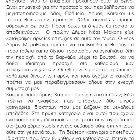
ελάχιστοι, γιατί οι ελάχιστοι προκαλούν αυτά τα δεινά.
Είναι σημαντικό για την προστασία του περιβάλλοντος να
μεγιστοποιήσουμε όλοι, Πολιτεία, Δήμος, Κάτοικοι τις
προσπάθειες στην πρόληψη. Όλοι ασφαλώς είμαστε
σύμφωνοι σε αυτό. Πόσοι όμως από εμάς έμπρακτα το
αποδεικνύουν; Ο πρώην Δήμος Νέας Μάκρης είχε
καταγράψει αρκετές επιτυχίες σε αυτό τον τομέα. Ο νέος
Δήμος Μαραθώνα πρέπει να καταβάλλει κάθε δυνατή
προσπάθεια και το δίχτυο προστασίας να αγκαλιάσει όλη
την περιοχή, από το Βαρνάβα μέχρι το Βουτσά, και να
δοθεί ιδιαίτερη προσοχή στο καθαρισμό των
κοινόχρηστων χώρων. Οι εθελοντές μας που πρώτοι και
καλύτεροι δίνουν το παρόν, και τους βγάζω το καπέλο,
πρέπει να μας παραδειγματίσουν όλους στην ενεργή
συμμετοχή μας.
Κάποιοι άλλοι όμως; Κάποιοι ιδιοκτήτες οικοπέδων; Εδώ
πρέπει να αναφέρω πως υπάρχουν δύο μικρές
κατηγορίες ιδιοκτητών που μας βάζουν σε μεγάλους
μπελάδες. Στη πρώτη κατηγορία είναι αυτοί που έχουν
εγκαταλείψει τις ιδιοκτησίες τους μέσα στην αγριάδα και
στα ξερά χόρτα χωρίς κανένα σεβασμό ούτε στη γη τους,
ούτε στη γειτονιά τους. Τη δεύτερη κατηγορία αποτελούν
ιδιοκτήτες που όταν θυμηθούν να καθαρίσουν, πετούν τα