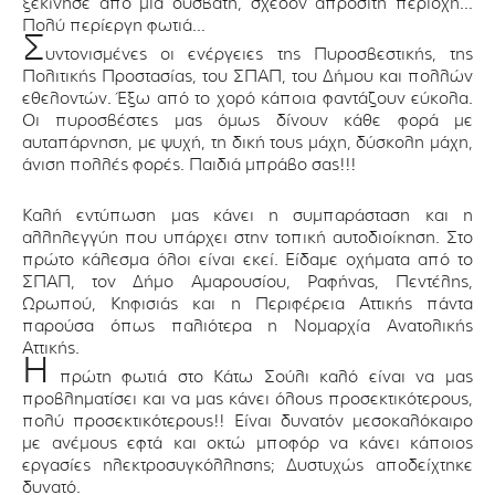
ξεκίνησε από μια δύσβατη, σχεδόν απρόσιτη περιοχή…
Πολύ περίεργη φωτιά…
Σ
υντονισμένες οι ενέργειες της Πυροσβεστικής, της
Πολιτικής Προστασίας, του ΣΠΑΠ, του Δήμου και πολλών
εθελοντών. Έξω από το χορό κάποια φαντάζουν εύκολα.
Οι πυροσβέστες μας όμως δίνουν κάθε φορά με
αυταπάρνηση, με ψυχή, τη δική τους μάχη, δύσκολη μάχη,
άνιση πολλές φορές. Παιδιά μπράβο σας!!!
Καλή εντύπωση μας κάνει η συμπαράσταση και η
αλληλεγγύη που υπάρχει στην τοπική αυτοδιοίκηση. Στο
πρώτο κάλεσμα όλοι είναι εκεί. Είδαμε οχήματα από το
ΣΠΑΠ, τον Δήμο Αμαρουσίου, Ραφήνας, Πεντέλης,
Ωρωπού, Κηφισιάς και η Περιφέρεια Αττικής πάντα
παρούσα όπως παλιότερα η Νομαρχία Ανατολικής
Αττικής.
Η
πρώτη φωτιά στο Κάτω Σούλι καλό είναι να μας
προβληματίσει και να μας κάνει όλους προσεκτικότερους,
πολύ προσεκτικότερους!! Είναι δυνατόν μεσοκαλόκαιρο
με ανέμους εφτά και οκτώ μποφόρ να κάνει κάποιος
εργασίες ηλεκτροσυγκόλλησης; Δυστυχώς αποδείχτηκε
δυνατό.