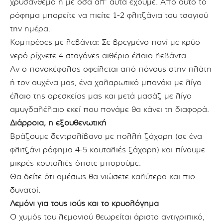
χρυσάνθεμο ή με όσα απ’ αυτά έχουμε. Από αυτό το
ρόφημα μπορείτε να πιείτε 1-2 φλιτζάνια του τσαγιού
την ημέρα.
Κομπρέσες με λεβάντα: Σε βρεγμένο πανί με κρύο
νερό ρίχνετε 4 σταγόνες αιθέριο έλαιο λεβάντα.
Αν ο πονοκέφαλος οφείλεται από πόνους στην πλάτη
ή τον αυχένα μας, ένα χαλαρωτικό μπανάκι με λίγο
έλαιο της αρεσκείας μας και μετά μασάζ με λίγο
αμυγδαλέλαιο εκεί που πονάμε θα κάνει τη διαφορά.
Διάρροια, η εξουθενωτική
Βράζουμε δεντρολίβανο με πολλή ζάχαρη (σε ένα
φλιτζάνι ρόφημα 4-5 κουταλιές ζάχαρη) και πίνουμε
μικρές κουταλιές όποτε μπορούμε.
Θα δείτε ότι αμέσως θα νιώσετε καλύτερα και πιο
δυνατοί.
Λεμόνι για τους ιούς και το κρυολόγημα
Ο χυμός του λεμονιού θεωρείται άριστο αντιγριπικό,