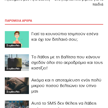
παιδιά
ΠΑΡΟΜΟΙΑ ΑΡΘΡΑ
Γιατί τα κουνούπια τσιμπούν εσένα
και όχι τον διπλανό σου;
Συμβουλές
Το λάθος με τη βαλίτσα που κάνουν
σχεδόν όλοι στο αεροδρόμιο και τους
κοστίζει!
Συμβουλές
Ακόμα και η αποταμίευση ενός πολύ
μικρού ποσού βελτιώνει τον ύπνο
μας
Συμβουλές
Αυτό το SMS δεν θέλεις να λάβεις