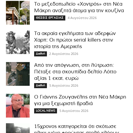
Το μεζεδοπωλείο «Χοντρός» στη Νέα
Μάκρη αναζητά άτομα για την κουζίνα
4 Αυγούστου 2026
ΘΕΣΕΙΣ ΕΡΓΑΣΙΑΣ
Τα ακραία εγκλήματα των αδερφών
Χαρπ: Οι πρώτοι serial killers στην
ιστορία της Αμερικής
2 Αυγούστου 2026
Διεθνή
Από την απόγνωση, στη λύτρωση:
Πέταξε στα σκουπίδια δελτίο Λόττο
αξίας 1 εκατ. ευρώ
5 Αυγούστου 2026
Διεθνή
Ο Γιάννης Ζουγανέλης στη Νέα Μάκρη
για μια ξεχωριστή βραδιά
5 Αυγούστου 2026
LOCAL NEWS
15χρονος κατηγορείται ότι σκότωσε
ηλικιωμένο φορώντας στολή κλόουν