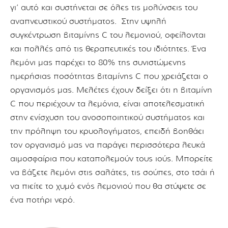
γι’ αυτό και συστήνεται σε όλες τις μολύνσεις του
αναπνευστικού συστήματος. Στην υψηλή
συγκέντρωση βιταμίνης C του λεμονιού, οφείλονται
και πολλές από τις θεραπευτικές του ιδιότητες. Ένα
λεμόνι μας παρέχει το 80% της συνιστώμενης
ημερήσιας ποσότητας βιταμίνης C που χρειάζεται ο
οργανισμός μας. Μελέτες έχουν δείξει ότι η βιταμίνη
C που περιέχουν τα λεμόνια, είναι αποτελεσματική
στην ενίσχυση του ανοσοποιητικού συστήματος και
την πρόληψη του κρυολογήματος, επειδή βοηθάει
τον οργανισμό μας να παράγει περισσότερα λευκά
αιμοσφαίρια που καταπολεμούν τους ιούς. Μπορείτε
να βάζετε λεμόνι στις σαλάτες, τις σούπες, στο τσάι ή
να πιείτε το χυμό ενός λεμονιού που θα στύψετε σε
ένα ποτήρι νερό.