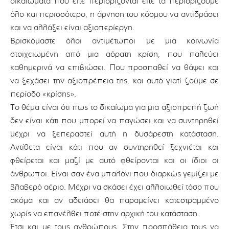
δικαιώματα που είτε περιορίζονται είτε τα περιορίζουμε
όλο και περισσότερο, η άρνηση του κόσμου να αντιδράσει
και να αλλάξει είναι αξιοπερίεργη.
Βρισκόμαστε όλοι αντιμέτωποι με μια κοινωνία
στοιχειωμένη από μια αόρατη κρίση, που παλεύει
καθημερινά να επιβιώσει. Που προσπαθεί να θάψει και
να ξεχάσει την αξιοπρέπεια της, και αυτό γιατί ζούμε σε
περίοδο «κρίσης».
Το θέμα είναι ότι πως το δικαίωμα για μια αξιοπρεπή ζωή
δεν είναι κάτι που μπορεί να παγώσει και να συντηρηθεί
μέχρι να ξεπεραστεί αυτή η δυσάρεστη κατάσταση.
Αντίθετα είναι κάτι που αν συντηρηθεί ξεχνιέται και
φθείρεται και μαζί με αυτό φθείρονται και οι ίδιοι οι
άνθρωποι. Είναι σαν ένα μπαλόνι που διαρκώς γεμίζει με
βλαβερό αέριο. Μέχρι να σκάσει έχει αλλοιωθεί τόσο που
ακόμα και αν αδειάσει θα παραμείνει κατεστραμμένο
χωρίς να επανέλθει ποτέ στην αρχική του κατάσταση.
Έτσι και με τους ανθρώπους. Στην προσπάθεια τους να