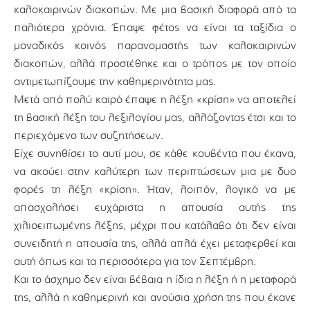
καλοκαιρινών διακοπών. Με μια βασική διαφορά από τα
παλιότερα χρόνια. Έπαψε φέτος να είναι τα ταξίδια ο
μοναδικός κοινός παρανομαστής των καλοκαιρινών
διακοπών, αλλά προστέθηκε και ο τρόπος με τον οποίο
αντιμετωπίζουμε την καθημερινότητα μας.
Μετά από πολύ καιρό έπαψε η λέξη «κρίση» να αποτελεί
τη βασική λέξη του λεξιλογίου μας, αλλάζοντας έτσι και το
περιεχόμενο των συζητήσεων.
Είχε συνηθίσει το αυτί μου, σε κάθε κουβέντα που έκανα,
να ακούει στην καλύτερη των περιπτώσεων μια με δυο
φορές τη λέξη «κρίση». Ήταν, λοιπόν, λογικό να με
απασχολήσει ευχάριστα η απουσία αυτής της
χιλιοειπωμένης λέξης, μέχρι που κατάλαβα ότι δεν είναι
συνειδητή η απουσία της, αλλά απλά έχει μεταφερθεί και
αυτή όπως και τα περισσότερα για τον Σεπτέμβρη.
Και το άσχημο δεν είναι βέβαια η ίδια η λέξη ή η μεταφορά
της, αλλά η καθημερινή και ανούσια χρήση της που έκανε