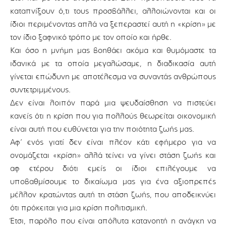
καταπνίξουν ό,τι τους προσβάλλει, αλλοιώνονται και οι
ίδιοι περιμένοντας απλά να ξεπεραστεί αυτή η «κρίση» με
τον ίδιο ξαφνικό τρόπο με τον οποίο και ήρθε.
Και όσο η μνήμη μας βοηθάει ακόμα και θυμόμαστε τα
ιδανικά με τα οποία μεγαλώσαμε, η διαδικασία αυτή
γίνεται επώδυνη με αποτέλεσμα να συναντάς ανθρώπους
συντετριμμένους.
Δεν είναι λοιπόν παρά μια ψευδαίσθηση να πιστεύει
κανείς ότι η κρίση που για πολλούς θεωρείται οικονομική
είναι αυτή που ευθύνεται για την ποιότητα ζωής μας.
Αφ’ ενός γιατί δεν είναι πλέον κάτι εφήμερο για να
ονομάζεται «κρίση» αλλά τείνει να γίνει στάση ζωής και
αφ ετέρου διότι εμείς οι ίδιοι επιλέγουμε να
υποβαθμίσουμε το δικαίωμα μας για ένα αξιοπρεπές
μέλλον κρατώντας αυτή τη στάση ζωής, που αποδεικνύει
ότι πρόκειται για μια κρίση πολιτισμική.
Έτσι, παρόλο που είναι απόλυτα κατανοητή η ανάγκη να