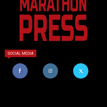
SOCIAL MEDIA
8,956
1,582
119
Υποστηρικτές
Ακόλουθοι
Ακόλουθοι