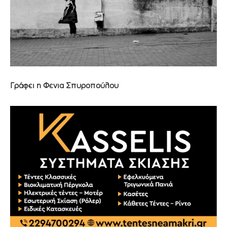
Γράφει η Φένια Σπυροπούλου