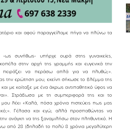
ιατόριο και αφού παραγγείλαμε πήγα να πλύνω τα
ι -ως συνήθως- υπήρχε ουρά στης γυναικείες,
κοπέλα στην αρχή της γραμμής και ευγενικά την
 πειράζει να περάσω απλά για να πλυθώ;».
ς την ερώτηση μου, εκείνη σήκωσε το βλέμμα της
και με κοίταξε με ένα άκρως αντιπαθητικό ύφος να
ναι». Στράβωσα με τη συμπεριφορά της και το
 μου λέει «Καλά, πόσα χρόνια πιστεύεις πως μας
ικό;». Γέλασα και εγώ, αλλά προσπαθώντας να
ην ανάγκη να της ξαναμιλήσω στον πληθυντικό. Η
πάνω από 28 (δηλαδή το πολύ 8 χρόνια μεγαλύτερη