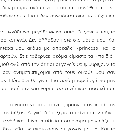
ατί δεν μπορώ ακόμα να σπάσω τη συνήθεια του να
αλύτερους. Γιατί δεν συνειδητοποιώ πως έχω και
σο μεγάλωνα, μεγάλωνε και αυτό. Οι γονείς μου, τα
σο και εγώ. Δεν άλλαξαν ποτέ στα μάτια μου. Και
ητέρα μου ακόμα με αποκαλεί «princess» και ο
αρτούν. Στις ταβέρνες ακόμα είμαστε τα «παιδιά»
ιού ενώ από την άλλοι οι γονείς θα ψιθυρίζουν τα
ι δεν αντιμετωπίζομαι από τους δικούς μου σαν
ένας. Πότε δεν θα γίνω. Για αυτό μπορεί εγώ να μην
ε αυτή την κατηγορία του «ενήλικα» που κάποτε
ι ο «ενήλικας» που φανταζόμουν όταν κατά την
ης λέξης. Λογικά διότι ξέρω ότι είναι στην ηλικία
 «ενήλικα». Είναι η ηλικία που ακόμα με νοιάζει τι
 λέω «θα με σκοτώσουν οι γονείς μου..». Και τα