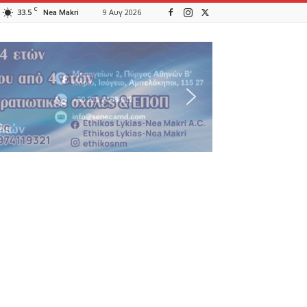
C
33.5
9 Αυγ 2026
Nea Makri