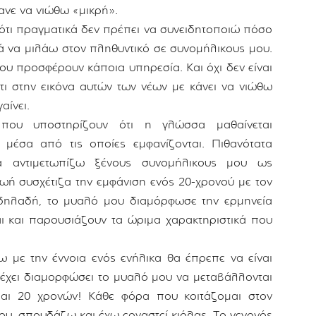
κανε να νιώθω «μικρή».
ότι πραγματικά δεν πρέπει να συνειδητοποιώ πόσο
ά να μιλάω στον πληθυντικό σε συνομήλικους μου.
ου προσφέρουν κάποια υπηρεσία. Και όχι δεν είναι
ι στην εικόνα αυτών των νέων με κάνει να νιώθω
αίνει.
που υποστηρίζουν ότι η γλώσσα μαθαίνεται
ες μέσα από τις οποίες εμφανίζονται. Πιθανότατα
 αντιμετωπίζω ξένους συνομήλικους μου ως
ζωή συσχέτιζα την εμφάνιση ενός 20-χρονού με τον
δηλαδή, το μυαλό μου διαμόρφωσε την ερμηνεία
ι και παρουσιάζουν τα ώριμα χαρακτηριστικά που
ω με την έννοια ενός ενήλικα θα έπρεπε να είναι
 έχει διαμορφώσει το μυαλό μου να μεταβάλλονται
αι 20 χρονών! Κάθε φόρα που κοιτάζομαι στον
υ, σπουδάζω και έχω εργαστεί κιόλας. Το γεγονός