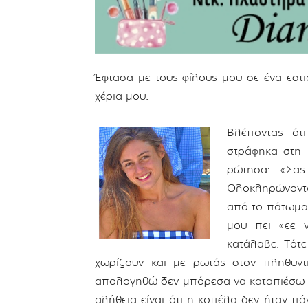
Έφτασα με τους φίλους μου σε ένα εστ
χέρια μου.
Βλέποντας ότ
στράφηκα στη 
ρώτησα: «Σας
Ολοκληρώνοντα
από το πάτωμα 
μου πει «εε 
κατάλαβε. Τότε
χωρίζουν και με ρωτάς στον πληθυντ
απολογηθώ δεν μπόρεσα να καταπιέσω τ
αλήθεια είναι ότι η κοπέλα δεν ήταν 