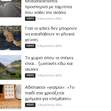
Μοτοσικλετιστής
προσπερνά με ταχύτητα
που κόβει την ανάσα
6 Αυγούστου 2026
NEWS
Γιατί οι γάτες δεν μπορούν
να καταλάβουν τη γλυκιά
γεύση;
4 Αυγούστου 2026
NEWS
Το χωριό όπου οι στέγες
είναι… ζωντανές εδώ και
αιώνες
5 Αυγούστου 2026
NEWS
Αδίστακτοι «γιατροί»: «Το
παιδί σας χρειάζεται
χρήματα για επέμβαση»
5 Αυγούστου 2026
NEWS