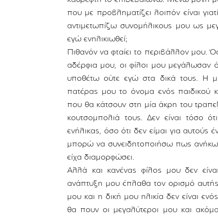
που με προβληματίζει λοιπόν είναι γι
αντιμετωπίζω συνομήλικους μου ως μεγ
εγώ ενηλικιωθεί;
Πιθανόν να φταίει το περιβάλλον μου. Ό
αδέρφια μου, οι φίλοι μου μεγάλωσαν ό
υποθέτω ούτε εγώ στα δικά τους. Η μ
πατέρας μου το όνομα ενός παιδικού κ
που θα κάτσουν στη μία άκρη του τραπεζ
κουτσομπολιά τους. Δεν είναι τόσο ότ
ενήλικας, όσο ότι δεν είμαι για αυτούς 
μπορώ να συνειδητοποιήσω πως ανήκω σ
είχα διαμορφώσει.
Αλλά και κανένας φίλος μου δεν είνα
ανάπτυξη μου έπλαθα τον ορισμό αυτής τ
μου και η δική μου ηλικία δεν είναι ενός
θα πουν οι μεγαλύτεροι μου και ακόμα