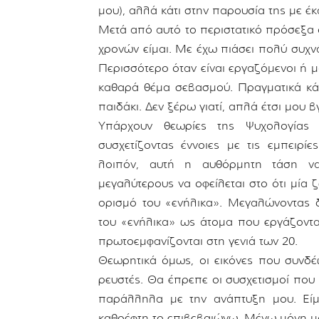
μου), αλλά κάτι στην παρουσία της με έ
Μετά από αυτό το περιστατικό πρόσεξα 
χρονών είμαι. Με έχω πιάσει πολύ συχν
Περισσότερο όταν είναι εργαζόμενοι ή μ
καθαρά θέμα σεβασμού. Πραγματικά κάτ
παιδάκι. Δεν ξέρω γιατί, απλά έτσι μου βγ
Υπάρχουν θεωρίες της Ψυχολογίας 
συσχετίζοντας έννοιες με τις εμπειρί
λοιπόν, αυτή η αυθόρμητη τάση να
μεγαλύτερους να οφείλεται στο ότι μία 
ορισμό του «ενήλικα». Μεγαλώνοντας 
του «ενήλικα» ως άτομα που εργάζοντα
πρωτοεμφανίζονται στη γενιά των 20.
Θεωρητικά όμως, οι εικόνες που συνδέ
ρευστές. Θα έπρεπε οι συσχετισμοί που
παράλληλα με την ανάπτυξη μου. Είμ
καθρέφτη το επιβεβαιώνω. Μένω μόνη μο