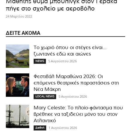
Μαθητής θύμα μπούλινγκ στον Γέρακα
πήγε στο σχολείο με αεροβόλο
24 Μαρτίου 2022
ΔΕΊΤΕ ΑΚΌΜΑ
Το χωριό όπου οι στέγες είναι…
ζωντανές εδώ και αιώνες
5 Αυγούστου 2026
NEWS
Φεστιβάλ Μαραθώνα 2026: Οι
επόμενες θεατρικές παραστάσεις στη
Νέα Μάκρη
5 Αυγούστου 2026
LOCAL NEWS
Mary Celeste: Το πλοίο-φάντασμα που
βρέθηκε να ταξιδεύει μόνο του στον
Ατλαντικό
1 Αυγούστου 2026
Διεθνή