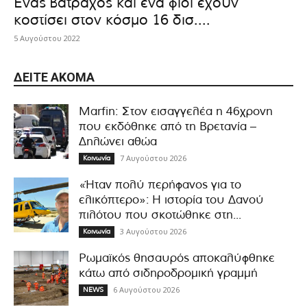
Ένας βάτραχος και ένα φίδι έχουν
κοστίσει στον κόσμο 16 δισ....
5 Αυγούστου 2022
ΔΕΊΤΕ ΑΚΌΜΑ
Marfin: Στον εισαγγελέα η 46χρονη
που εκδόθηκε από τη Βρετανία –
Δηλώνει αθώα
7 Αυγούστου 2026
Κοινωνία
«Ήταν πολύ περήφανος για το
ελικόπτερο»: Η ιστορία του Δανού
πιλότου που σκοτώθηκε στη...
3 Αυγούστου 2026
Κοινωνία
Ρωμαϊκός θησαυρός αποκαλύφθηκε
κάτω από σιδηροδρομική γραμμή
6 Αυγούστου 2026
NEWS