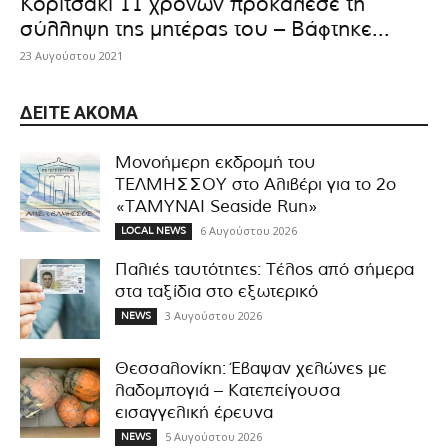
Κοριτσάκι 11 χρονών προκάλεσε τη
σύλληψη της μητέρας του – Βάφτηκε...
23 Αυγούστου 2021
ΔΕΊΤΕ ΑΚΌΜΑ
Μονοήμερη εκδρομή του
ΤΕΛΜΗΣΣΟΥ στο Αλιβέρι για το 2ο
«ΤΑΜΥΝΑΙ Seaside Run»
6 Αυγούστου 2026
LOCAL NEWS
Παλιές ταυτότητες: Τέλος από σήμερα
στα ταξίδια στο εξωτερικό
3 Αυγούστου 2026
NEWS
Θεσσαλονίκη: Έβαψαν χελώνες με
λαδομπογιά – Κατεπείγουσα
εισαγγελική έρευνα
5 Αυγούστου 2026
NEWS