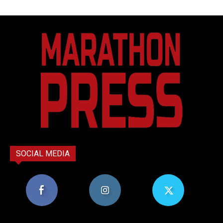
SOCIAL MEDIA
8,956
1,582
119