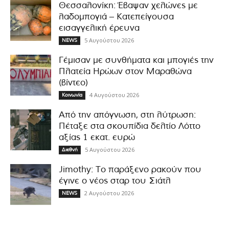
Θεσσαλονίκη: Έβαψαν χελώνες με
λαδομπογιά – Κατεπείγουσα
εισαγγελική έρευνα
5 Αυγούστου 2026
NEWS
Γέμισαν με συνθήματα και μπογιές την
Πλατεία Ηρώων στον Μαραθώνα
(βίντεο)
4 Αυγούστου 2026
Κοινωνία
Από την απόγνωση, στη λύτρωση:
Πέταξε στα σκουπίδια δελτίο Λόττο
αξίας 1 εκατ. ευρώ
5 Αυγούστου 2026
Διεθνή
Jimothy: Το παράξενο ρακούν που
έγινε ο νέος σταρ του Σιάτλ
2 Αυγούστου 2026
NEWS