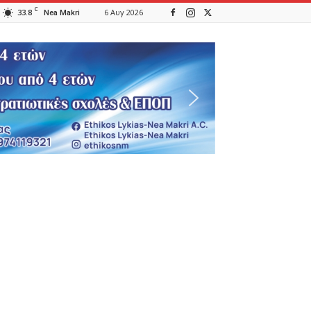
C
33.8
6 Αυγ 2026
Nea Makri