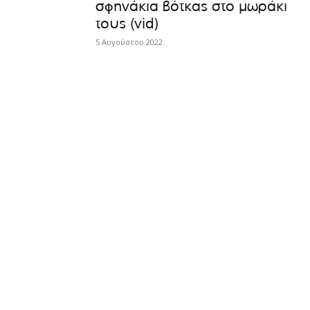
σφηνάκια βότκας στο μωράκι
τους (vid)
5 Αυγούστου 2022