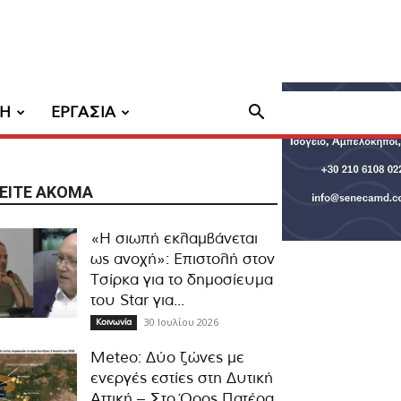
ΧΗ
ΕΡΓΑΣΙΑ
ΕΊΤΕ ΑΚΌΜΑ
«Η σιωπή εκλαμβάνεται
ως ανοχή»: Επιστολή στον
Τσίρκα για το δημοσίευμα
του Star για...
30 Ιουλίου 2026
Κοινωνία
Meteo: Δύο ζώνες με
ενεργές εστίες στη Δυτική
Αττική – Στο Όρος Πατέρα