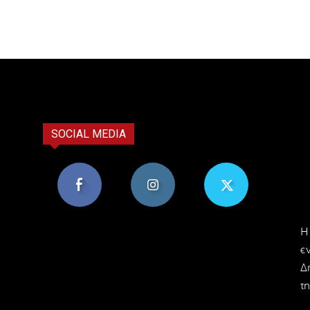
SOCIAL MEDIA
8,956
1,582
119
H
Υποστηρικτές
Ακόλουθοι
Ακόλουθοι
ε
Δ
τη