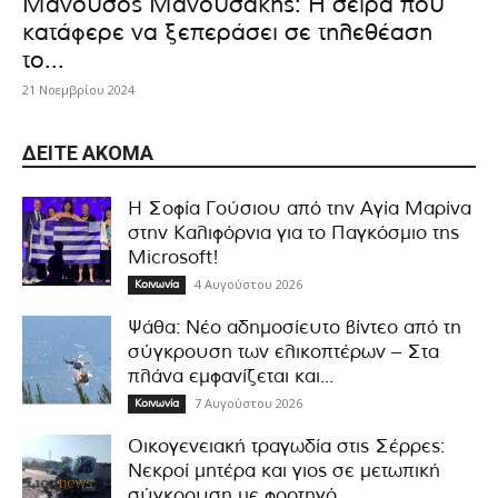
Μανούσος Μανουσάκης: Η σειρά που
κατάφερε να ξεπεράσει σε τηλεθέαση
το...
21 Νοεμβρίου 2024
ΔΕΊΤΕ ΑΚΌΜΑ
Η Σοφία Γούσιου από την Αγία Μαρίνα
στην Καλιφόρνια για το Παγκόσμιο της
Microsoft!
4 Αυγούστου 2026
Κοινωνία
Ψάθα: Νέο αδημοσίευτο βίντεο από τη
σύγκρουση των ελικοπτέρων – Στα
πλάνα εμφανίζεται και...
7 Αυγούστου 2026
Κοινωνία
Οικογενειακή τραγωδία στις Σέρρες:
Νεκροί μητέρα και γιος σε μετωπική
σύγκρουση με φορτηγό