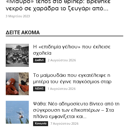
«Μαύρο» τέλος στο θρίλερ: Βρέθηκε
νεκρό σε χαράδρα το ζευγάρι από...
3 Μαρτίου 2023
ΔΕΊΤΕ ΑΚΌΜΑ
Η «επιδημία γέλιου» που έκλεισε
σχολεία
2 Αυγούστου 2026
Διεθνή
Το μαϊμουδάκι που εγκατέλειψε η
μητέρα του έγινε παγκόσμιος σταρ
1 Αυγούστου 2026
NEWS
Ψάθα: Νέο αδημοσίευτο βίντεο από τη
σύγκρουση των ελικοπτέρων – Στα
πλάνα εμφανίζεται και...
7 Αυγούστου 2026
Κοινωνία