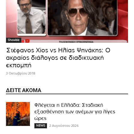
Showbiz
Στέφανος Χίος vs Ηλίας Ψηνάκης: Ο
ακραίος διάλογος σε διαδικτυακή
εκπομπή
3 Οκτωβρίου 2018
ΔΕΊΤΕ ΑΚΌΜΑ
Φλέγεται η Ελλάδα: Σταδιακή
εξασθένηση των ανέμων για λίγες
ώρες
2 Αυγούστου 2026
NEWS