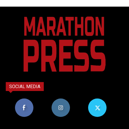
SOCIAL MEDIA
8,956
1,582
119