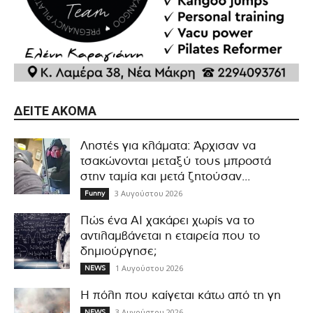
ΔΕΊΤΕ ΑΚΌΜΑ
Ληστές για κλάματα: Άρχισαν να
τσακώνονται μεταξύ τους μπροστά
στην ταμία και μετά ζητούσαν...
3 Αυγούστου 2026
Funny
Πώς ένα AI χακάρει χωρίς να το
αντιλαμβάνεται η εταιρεία που το
δημιούργησε;
1 Αυγούστου 2026
NEWS
Η πόλη που καίγεται κάτω από τη γη
3 Αυγούστου 2026
NEWS