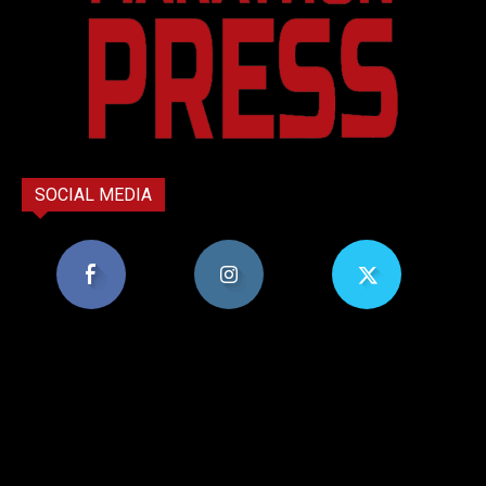
SOCIAL MEDIA
8,956
1,582
119
Υποστηρικτές
Ακόλουθοι
Ακόλουθοι