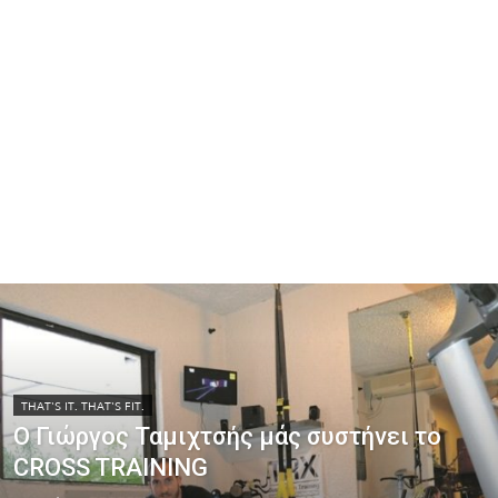
THAT'S IT. THAT'S FIT.
O Γιώργος Ταμιχτσής μάς συστήνει το
CROSS TRAINING