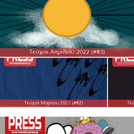
Τεύχος Απριλίου 2022 (#83)
Τεύχος Μαρτίου 2022 (#82)
Τε