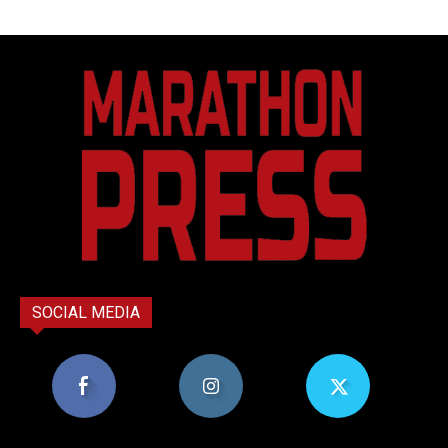
SOCIAL MEDIA
8,956
1,582
119