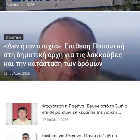
4 Αυγούστου 2026
ΠΟΛΙΤΙΚΉ
«Δεν ήταν ατυχία»: Επίθεση Παπουτσή
στη δημοτική αρχή για τις λακκούβες
και την κατάσταση των δρόμων
28 Ιουλίου 2026
Φτωχότερη η Ραφήνα: Έφυγε από τη ζωή ο
επί σειρά ετών επικεφαλής της Λαϊκής...
17 Ιουλίου 2026
Κικίλιας για Ραφήνα: Πάνω απ’ όλα η