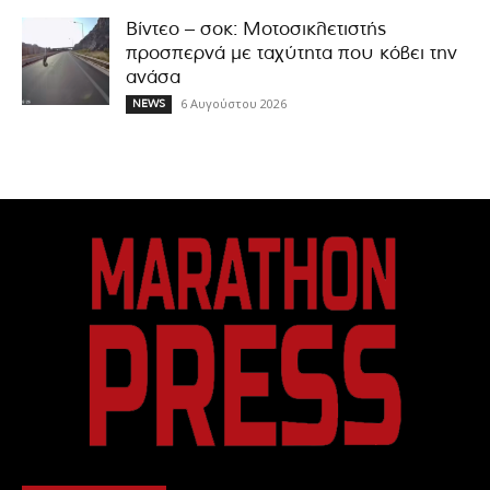
Βίντεο – σοκ: Μοτοσικλετιστής
προσπερνά με ταχύτητα που κόβει την
ανάσα
6 Αυγούστου 2026
NEWS