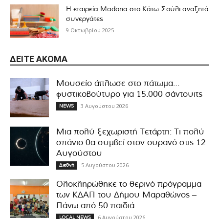
Η εταιρεία Madona στο Κάτω Σούλι αναζητά
συνεργάτες
9 Οκτωβρίου 2025
ΔΕΊΤΕ ΑΚΌΜΑ
Μουσείο άπλωσε στο πάτωμα…
φυστικοβούτυρο για 15.000 σάντουιτς
3 Αυγούστου 2026
NEWS
Μια πολύ ξεχωριστή Τετάρτη: Τι πολύ
σπάνιο θα συμβεί στον ουρανό στις 12
Αυγούστου
5 Αυγούστου 2026
Διεθνή
Ολοκληρώθηκε το θερινό πρόγραμμα
των ΚΔΑΠ του Δήμου Μαραθώνος –
Πάνω από 50 παιδιά...
6 Αυγούστου 2026
LOCAL NEWS