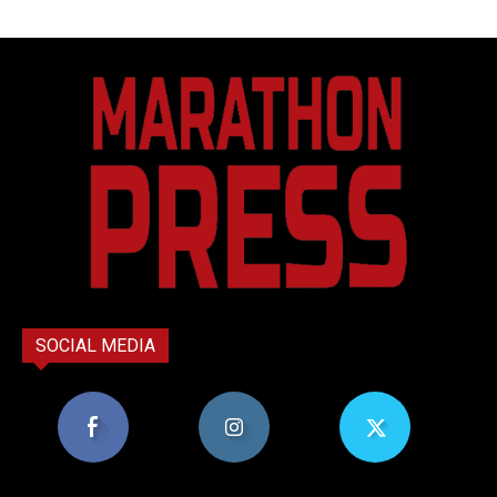
SOCIAL MEDIA
8,956
1,582
119