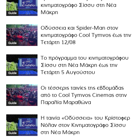
κινηματογράφο Σίσσυ στη Νέα
Μάκρη
Guide
Οδύσσεια και Spider-Man στον
κινηματογράφο Cool Tymvos έως την
Τετάρτη 12/08
Guide
Το πρόγραμμα του κινηματογράφου
Σίσσυ στη Νέα Μάκρη έως την
Τετάρτη 5 Αυγούστου
Guide
Οι τέσσερις ταινίες της εβδομάδας
από το Cool Tymvos Cinemas στην
Παραλία Μαραθώνα
Guide
Η ταινία «Οδύσσεια» του Κρίστοφερ
Νόλαν στον Κινηματογράφο Σίσσυ
στη Νέα Μάκρη
Guide