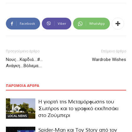
Facebook
Viber
WhatsApp
Προηγούμενο άρθρο
Επόμενο άρθρο
Νους….Καρδιά….#…
Wardrobe Wishes
Ανάγκη….Βόλεμα….
ΠΑΡΟΜΟΙΑ ΑΡΘΡΑ
Η γιορτή της Μεταμόρφωσης του
Σωτήρος και το γραφικό εκκλησάκι
στο Ζούμπερι
LOCAL NEWS
Spider-Man και Toy Story από τον