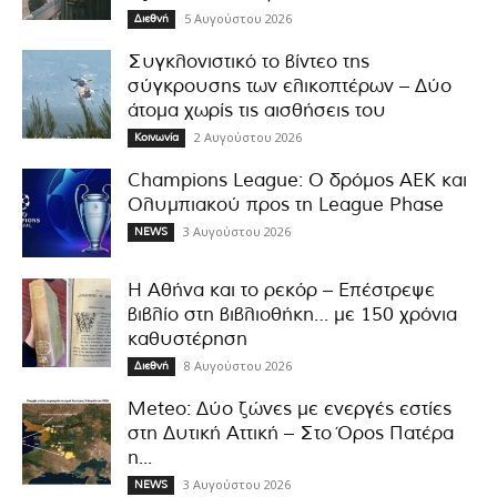
5 Αυγούστου 2026
Διεθνή
Συγκλονιστικό το βίντεο της
σύγκρουσης των ελικοπτέρων – Δύο
άτομα χωρίς τις αισθήσεις του
2 Αυγούστου 2026
Κοινωνία
Champions League: Ο δρόμος ΑΕΚ και
Ολυμπιακού προς τη League Phase
3 Αυγούστου 2026
NEWS
Η Αθήνα και το ρεκόρ – Επέστρεψε
βιβλίο στη βιβλιοθήκη… με 150 χρόνια
καθυστέρηση
8 Αυγούστου 2026
Διεθνή
Meteo: Δύο ζώνες με ενεργές εστίες
στη Δυτική Αττική – Στο Όρος Πατέρα
η...
3 Αυγούστου 2026
NEWS