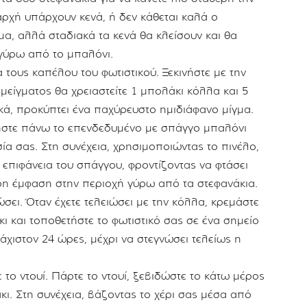
ρχή υπάρχουν κενά, ή δεν κάθεται καλά ο
μα, αλλά σταδιακά τα κενά θα κλείσουν και θα
γύρω από το μπαλόνι.
τους καπέλου του φωτιστικού. Ξεκινήστε με την
είγματος θα χρειαστείτε 1 μπολάκι κόλλα και 5
κά, προκύπτει ένα παχύρευστο ημιδιάφανο μίγμα.
ήστε πάνω το επενδεδυμένο με σπάγγο μπαλόνι
ία σας. Στη συνέχεια, χρησιμοποιώντας το πινέλο,
 επιφάνεια του σπάγγου, φροντίζοντας να φτάσει
ερη έμφαση στην περιοχή γύρω από τα στεφανάκια.
σει. Όταν έχετε τελειώσει με την κόλλα, κρεμάστε
ι και τοποθετήστε το φωτιστικό σας σε ένα σημείο
λάχιστον 24 ώρες, μέχρι να στεγνώσει τελείως η
το ντουί. Πάρτε το ντουί, ξεβιδώστε το κάτω μέρος
κι. Στη συνέχεια, βάζοντας το χέρι σας μέσα από