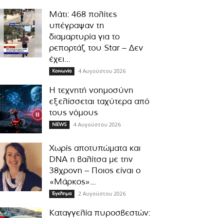
Μάτι: 468 πολίτες
υπέγραψαν τη
διαμαρτυρία για το
ρεπορτάζ του Star – Δεν
έχει...
4 Αυγούστου 2026
Κοινωνία
Η τεχνητή νοημοσύνη
εξελίσσεται ταχύτερα από
τους νόμους
4 Αυγούστου 2026
NEWS
Χωρίς αποτυπώματα και
DNA η βαλίτσα με την
38χρονη – Ποιος είναι ο
«Μάρκος»...
2 Αυγούστου 2026
Έγκλημα
Καταγγελία πυροσβεστών: