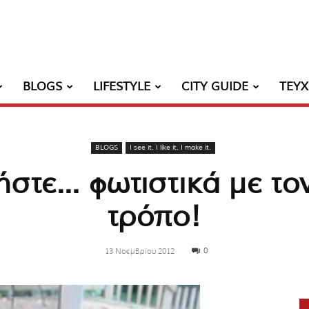
BLOGS
LIFESTYLE
CITY GUIDE
ΤΕΥ
BLOGS
I see it. I like it. I make it.
στε… φωτιστικά με το
τρόπο!
0
13 Νοεμβρίου 2012