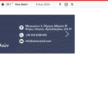
C
29.1
8 Αυγ 2026
Nea Makri