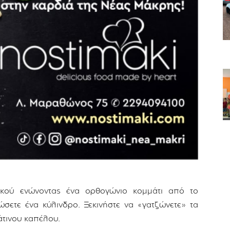
τικού ενώνοντας ένα ορθογώνιο κομμάτι από το
ώσετε ένα κύλινδρο. Ξεκινήστε να «γατζώνετε» τα
άτινου καπέλου.