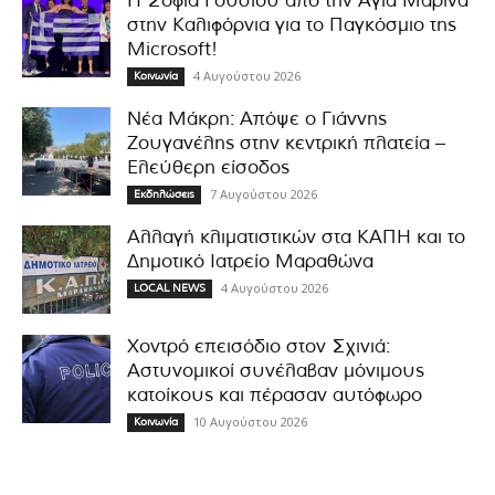
Η Σοφία Γούσιου από την Αγία Μαρίνα
στην Καλιφόρνια για το Παγκόσμιο της
Microsoft!
4 Αυγούστου 2026
Κοινωνία
Νέα Μάκρη: Απόψε ο Γιάννης
Ζουγανέλης στην κεντρική πλατεία –
Ελεύθερη είσοδος
7 Αυγούστου 2026
Εκδηλώσεις
Αλλαγή κλιματιστικών στα ΚΑΠΗ και το
Δημοτικό Ιατρείο Μαραθώνα
4 Αυγούστου 2026
LOCAL NEWS
Χοντρό επεισόδιο στον Σχινιά:
Αστυνομικοί συνέλαβαν μόνιμους
κατοίκους και πέρασαν αυτόφωρο
10 Αυγούστου 2026
Κοινωνία