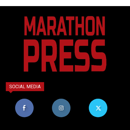
SOCIAL MEDIA
8,956
1,582
119
Υποστηρικτές
Ακόλουθοι
Ακόλουθοι