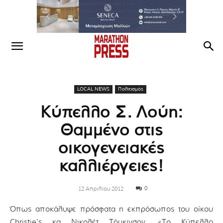
LOCAL NEWS
Πολιτισμός
Κύπελλο Σ. Λούη:
Θαμμένο στις
οικογενειακές
καλλιέργειες!
0
12 Απριλίου 2012
Όπως αποκάλυψε πρόσφατα η εκπρόσωπος του οίκου
Christie’s κα Νικολέτ Τόμκινσον, «Το Κύπελλο