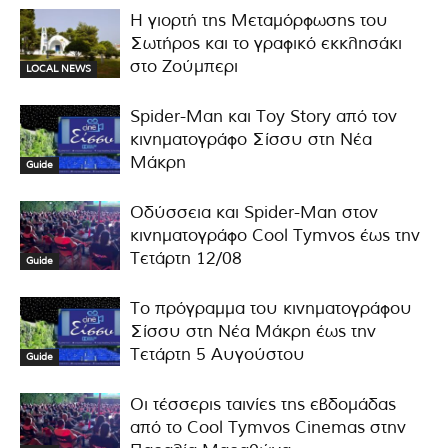
Η γιορτή της Μεταμόρφωσης του
Σωτήρος και το γραφικό εκκλησάκι
στο Ζούμπερι
LOCAL NEWS
Spider-Man και Toy Story από τον
κινηματογράφο Σίσσυ στη Νέα
Μάκρη
Guide
Οδύσσεια και Spider-Man στον
κινηματογράφο Cool Tymvos έως την
Τετάρτη 12/08
Guide
Το πρόγραμμα του κινηματογράφου
Σίσσυ στη Νέα Μάκρη έως την
Τετάρτη 5 Αυγούστου
Guide
Οι τέσσερις ταινίες της εβδομάδας
από το Cool Tymvos Cinemas στην