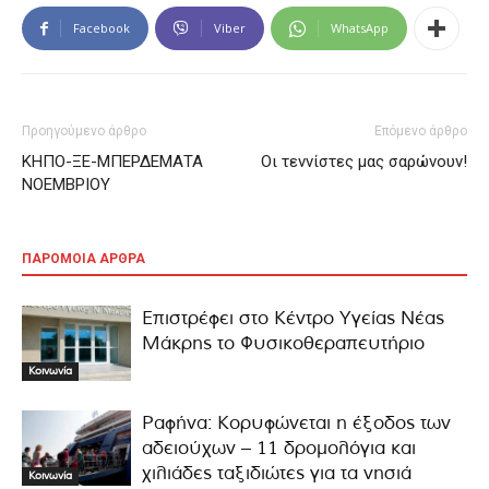
Facebook
Viber
WhatsApp
Προηγούμενο άρθρο
Επόμενο άρθρο
ΚΗΠΟ-ΞΕ-ΜΠΕΡΔΕΜΑΤΑ
Οι τεννίστες μας σαρώνουν!
NOEMΒΡΙΟΥ
ΠΑΡΟΜΟΙΑ ΑΡΘΡΑ
Επιστρέφει στο Κέντρο Υγείας Νέας
Μάκρης το Φυσικοθεραπευτήριο
Κοινωνία
Ραφήνα: Κορυφώνεται η έξοδος των
αδειούχων – 11 δρομολόγια και
χιλιάδες ταξιδιώτες για τα νησιά
Κοινωνία