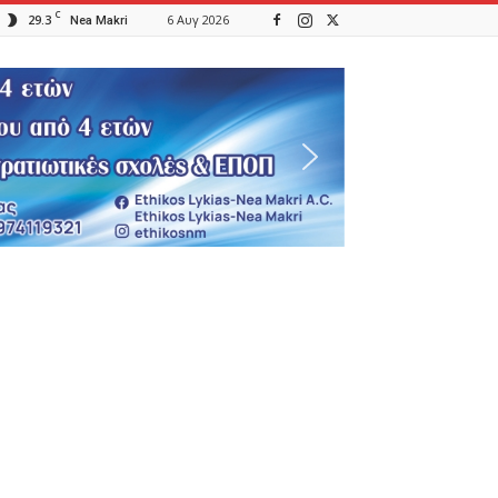
C
29.3
6 Αυγ 2026
Nea Makri