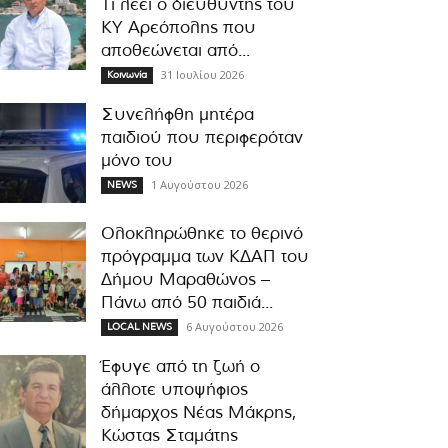
Τι λέει ο διευθυντής του
ΚΥ Αρεόπολης που
αποθεώνεται από...
31 Ιουλίου 2026
Κοινωνία
Συνελήφθη μητέρα
παιδιού που περιφερόταν
μόνο του
1 Αυγούστου 2026
NEWS
Ολοκληρώθηκε το θερινό
πρόγραμμα των ΚΔΑΠ του
Δήμου Μαραθώνος –
Πάνω από 50 παιδιά...
6 Αυγούστου 2026
LOCAL NEWS
Έφυγε από τη ζωή ο
άλλοτε υποψήφιος
δήμαρχος Νέας Μάκρης,
Κώστας Σταμάτης