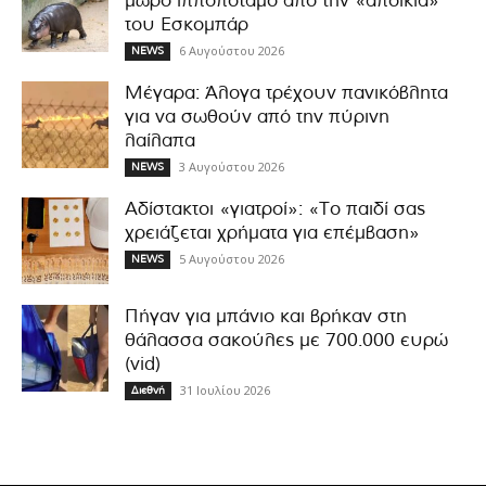
μωρό ιπποπόταμο από την «αποικία»
του Εσκομπάρ
6 Αυγούστου 2026
NEWS
Μέγαρα: Άλογα τρέχουν πανικόβλητα
για να σωθούν από την πύρινη
λαίλαπα
3 Αυγούστου 2026
NEWS
Αδίστακτοι «γιατροί»: «Το παιδί σας
χρειάζεται χρήματα για επέμβαση»
5 Αυγούστου 2026
NEWS
Πήγαν για μπάνιο και βρήκαν στη
θάλασσα σακούλες με 700.000 ευρώ
(vid)
31 Ιουλίου 2026
Διεθνή