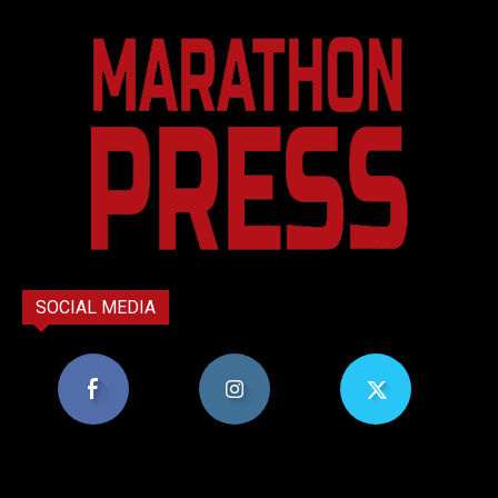
SOCIAL MEDIA
8,956
1,582
119
Υποστηρικτές
Ακόλουθοι
Ακόλουθοι