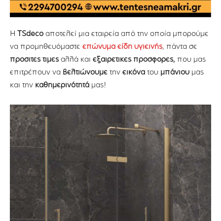
H
TSdeco
αποτελεί μια εταιρεία από την οποία μπορούμε
να προμηθευόμαστε
επώνυμα είδη υγιεινής
, πάντα σε
προσιτές τιμές
αλλά και
εξαιρετικές προσφορές,
που μας
επιτρέπουν να
βελτιώνουμε
την
εικόνα
του
μπάνιου
μας
και την
καθημερινότητά
μας!