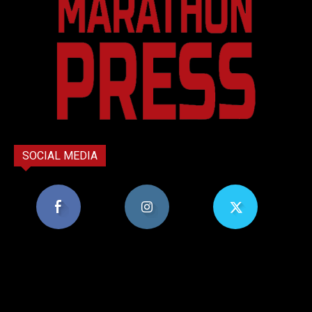
SOCIAL MEDIA
8,956
1,582
119
Υποστηρικτές
Ακόλουθοι
Ακόλουθοι