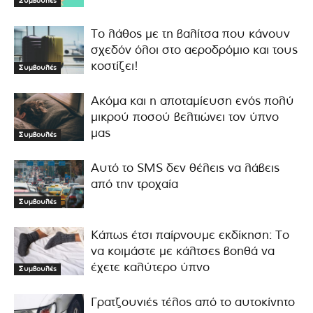
Συμβουλές
Το λάθος με τη βαλίτσα που κάνουν
σχεδόν όλοι στο αεροδρόμιο και τους
κοστίζει!
Συμβουλές
Ακόμα και η αποταμίευση ενός πολύ
μικρού ποσού βελτιώνει τον ύπνο
μας
Συμβουλές
Αυτό το SMS δεν θέλεις να λάβεις
από την τροχαία
Συμβουλές
Κάπως έτσι παίρνουμε εκδίκηση: Το
να κοιμάστε με κάλτσες βοηθά να
έχετε καλύτερο ύπνο
Συμβουλές
Γρατζουνιές τέλος από το αυτοκίνητο