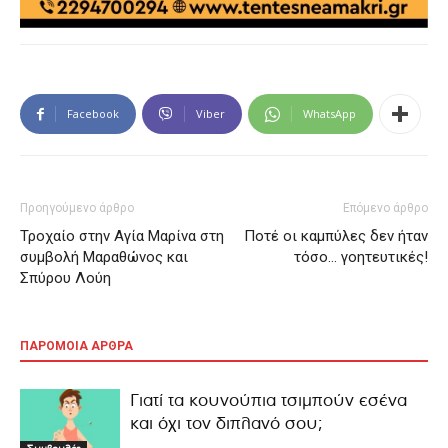
Facebook
Viber
WhatsApp
Προηγούμενο άρθρο
Επόμενο άρθρο
Τροχαίο στην Αγία Μαρίνα στη
Ποτέ οι καμπύλες δεν ήταν
συμβολή Μαραθώνος και
τόσο… γοητευτικές!
Σπύρου Λούη
ΠΑΡΟΜΟΙΑ ΑΡΘΡΑ
Γιατί τα κουνούπια τσιμπούν εσένα
και όχι τον διπλανό σου;