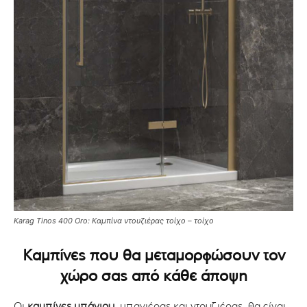
Karag Tinos 400 Oro: Καμπίνα ντουζιέρας τοίχο – τοίχο
Καμπίνες που θα μεταμορφώσουν τον
χώρο σας από κάθε άποψη
Οι
καμπίνες μπάνιου
, μπανιέρας και ντουζιέρας, θα είναι