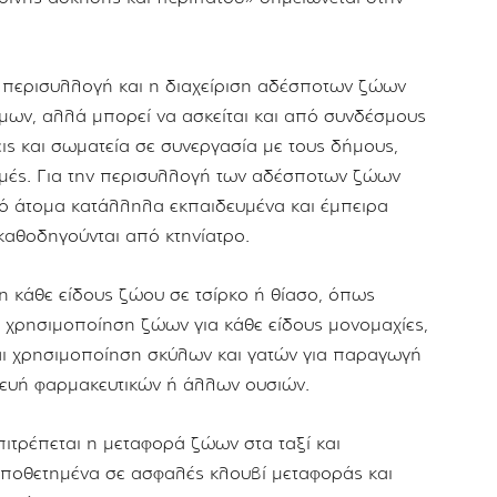
 περισυλλογή και η διαχείριση αδέσποτων ζώων
ων, αλλά μπορεί να ασκείται και από συνδέσμους
ις και σωματεία σε συνεργασία με τους δήμους,
ομές. Για την περισυλλογή των αδέσποτων ζώων
πό άτομα κατάλληλα εκπαιδευμένα και έμπειρα
αθοδηγούνται από κτηνίατρο.
 κάθε είδους ζώου σε τσίρκο ή θίασο, όπως
ι χρησιμοποίηση ζώων για κάθε είδους μονομαχίες,
αι χρησιμοποίηση σκύλων και γατών για παραγωγή
κευή φαρμακευτικών ή άλλων ουσιών.
πιτρέπεται η μεταφορά ζώων στα ταξί και
τοποθετημένα σε ασφαλές κλουβί μεταφοράς και