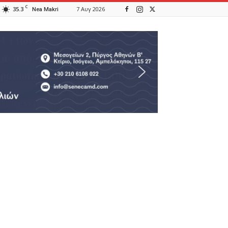
C
35.3
7 Αυγ 2026
Nea Makri