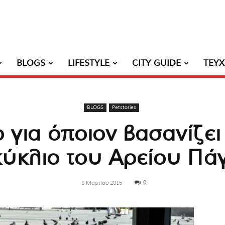
BLOGS
LIFESTYLE
CITY GUIDE
ΤΕΥ
BLOGS
Petstories
για όποιον βασανίζει
κύκλιο του Αρείου Πά
0
8 Μαρτίου 2015