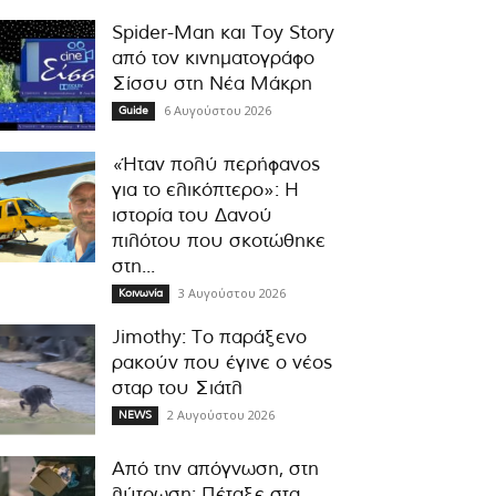
Spider-Man και Toy Story
από τον κινηματογράφο
Σίσσυ στη Νέα Μάκρη
6 Αυγούστου 2026
Guide
«Ήταν πολύ περήφανος
για το ελικόπτερο»: Η
ιστορία του Δανού
πιλότου που σκοτώθηκε
στη...
3 Αυγούστου 2026
Κοινωνία
Jimothy: Το παράξενο
ρακούν που έγινε ο νέος
σταρ του Σιάτλ
2 Αυγούστου 2026
NEWS
Από την απόγνωση, στη
λύτρωση: Πέταξε στα