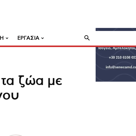
ΧΗ
ΕΡΓΑΣΙΑ
 τα ζώα με
γου