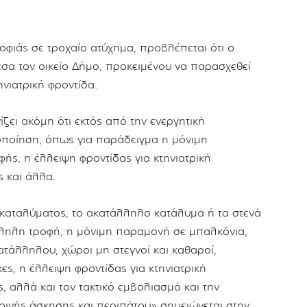
φιάς σε τροχαίο ατύχημα, προβλέπεται ότι ο
εσα τον οικείο Δήμο, προκειμένου να παρασχεθεί
νιατρική φροντίδα.
ίζει ακόμη ότι εκτός από την ενεργητική
οποίηση, όπως για παράδειγμα η μόνιμη
ς, η έλλειψη φροντίδας για κτηνιατρική
 και άλλα.
 καταλύματος, το ακατάλληλο κατάλυμα ή τα στενά
λληλη τροφή, η μόνιμη παραμονή σε μπαλκόνια,
ατάλληλου, χώροι μη στεγνοί και καθαροί,
ες, η έλλειψη φροντίδας για κτηνιατρική
 αλλά και τον τακτικό εμβολιασμό και την
ινής άσκησης και περιπάτου» σημειώνεται στην