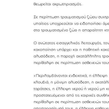
θεωρείται ακρωτηριασμός.
Σε περίπτωση τραυματισμού ζώου συντρο
υπαίτιος υποχρεούται να ειδοποιήσει άμ
στο τραυματισμένο ζώο η απαραίτητη κτη
Ο ανώτατος εισαγγελικός λειτουργός, τον
κακοποίηση υπάρχει και η παθητική κακ
αλυσόδεση, η παροχή ακατάλληλης τροφή
περίθαλψη σε περίπτωση ασθενειών τους
«Περιλαμβάνονται ενδεικτικά, η έλλειψη
κλουβιά, η μόνιμη αλυσόδεση, η ακατά
ταράτσες, η έλλειψη νερού ή νερού μη κ
προστατευόμενοι από τις καιρικές συνθήκ
περίθαλψη σε περίπτωση ασθενειών τους,
αποπαρασίτωσή τους, η έλλειψη καθημερ