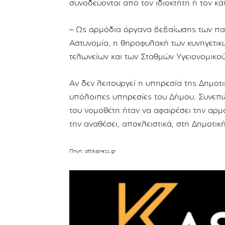
συνοδεύονται από τον ιδιοκτήτη ή τον κά
– Ως αρμόδια όργανα βεβαίωσης των παρ
Αστυνομία, η θηροφυλακή των κυνηγετικ
τελωνείων και των Σταθμών Υγειονομικο
Αν δεν λειτουργεί η υπηρεσία της Δημοτι
υπόλοιπες υπηρεσίες του Δήμου. Συνεπώ
του νομοθέτη ήταν να αφαιρέσει την αρμ
την αναθέσει, αποκλειστικά, στη Δημοτικ
Πηγή: attikipress.gr