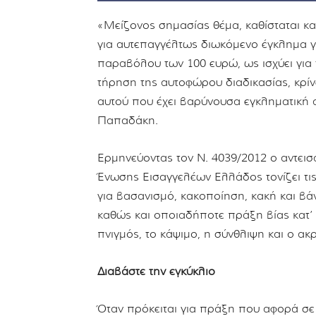
«Μείζονος σημασίας θέμα, καθίσταται κα
για αυτεπαγγέλτως διωκόμενο έγκλημα γ
παραβόλου των 100 ευρώ, ως ισχύει για 
τήρηση της αυτοφώρου διαδικασίας, κρίν
αυτού που έχει βαρύνουσα εγκληματική α
Παπαδάκη.
Ερμηνεύοντας τον Ν. 4039/2012 ο αντει
Ένωσης Εισαγγελέων Ελλάδος τονίζει τι
για βασανισμό, κακοποίηση, κακή και β
καθώς και οποιαδήποτε πράξη βίας κατ’
πνιγμός, το κάψιμο, η σύνθλιψη και ο α
Διαβάστε την εγκύκλιο
Όταν πρόκειται για πράξη που αφορά σε