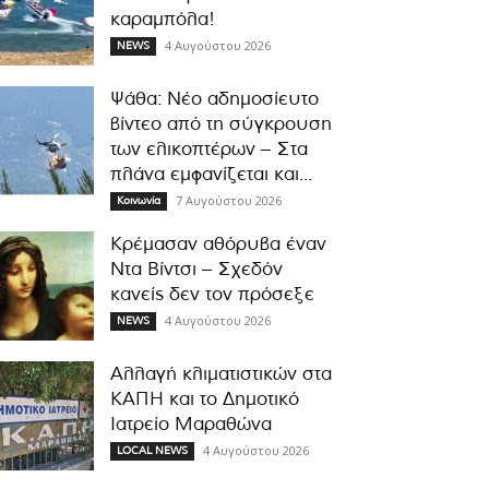
καραμπόλα!
4 Αυγούστου 2026
NEWS
Ψάθα: Νέο αδημοσίευτο
βίντεο από τη σύγκρουση
των ελικοπτέρων – Στα
πλάνα εμφανίζεται και...
7 Αυγούστου 2026
Κοινωνία
Κρέμασαν αθόρυβα έναν
Ντα Βίντσι – Σχεδόν
κανείς δεν τον πρόσεξε
4 Αυγούστου 2026
NEWS
Αλλαγή κλιματιστικών στα
ΚΑΠΗ και το Δημοτικό
Ιατρείο Μαραθώνα
4 Αυγούστου 2026
LOCAL NEWS