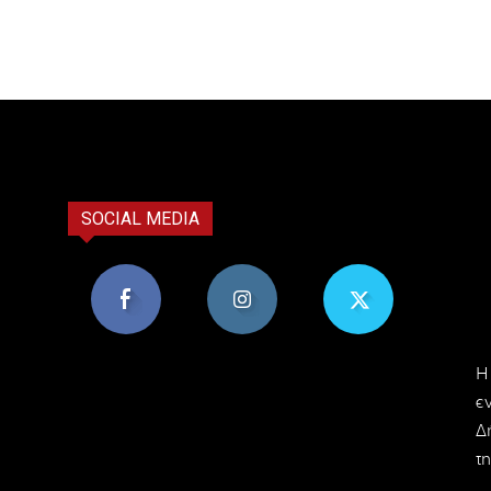
SOCIAL MEDIA
8,956
1,582
119
H
Υποστηρικτές
Ακόλουθοι
Ακόλουθοι
ε
Δ
τη