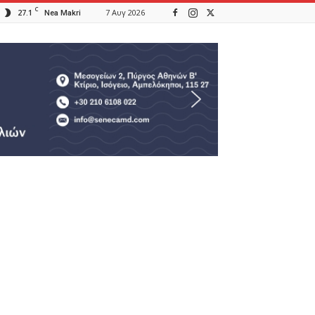
C
27.1
7 Αυγ 2026
Nea Makri