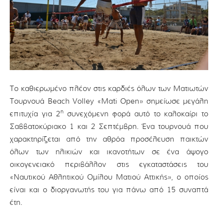
Το καθιερωμένο πλέον στις καρδιές όλων των Ματιωτών
Τουρνουά Beach Volley «Mati Open» σημείωσε μεγάλη
η
επιτυχία για 2
συνεχόμενη φορά αυτό το καλοκαίρι το
Σαββατοκύριακο 1 και 2 Σεπτέμβρη. Ένα τουρνουά που
χαρακτηρίζεται από την αθρόα προσέλευση παικτών
όλων των ηλικιών και ικανοτήτων σε ένα άψογο
οικογενειακό περιβάλλον στις εγκαταστάσεις του
«Ναυτικού Αθλητικού Ομίλου Ματιού Αττικής», ο οποίος
είναι και ο διοργανωτής του για πάνω από 15 συναπτά
έτη.