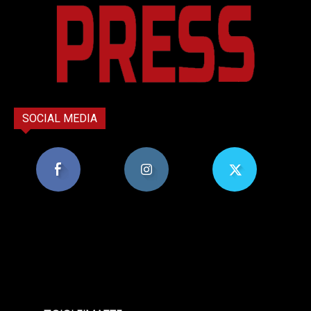
SOCIAL MEDIA
8,956
1,582
119
Υποστηρικτές
Ακόλουθοι
Ακόλουθοι