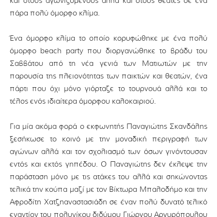
και στους αγωνιζόμενους αλλά και στους θεατές σε ένα
πάρα πολύ όμορφο κλίμα.
Ένα όμορφο κλίμα το οποίο κορυφώθηκε με ένα πολύ
όμορφο beach party που διοργανώθηκε το βράδυ του
Σαββάτου από τη νέα γενιά των Ματιωτών με την
παρουσία της πλειονότητας των παικτών και θεατών, ένα
πάρτι που όχι μόνο γιόρταζε το τουρνουά αλλά και το
τέλος ενός ιδιαίτερα όμορφου καλοκαιριού.
Για μία ακόμα φορά ο εκφωνητής Παναγιώτης Σκανδάλης
ξεσήκωσε το κοινό με την μοναδική περιγραφή των
αγώνων αλλά και τον σχολιασμό των όσων γινόντουσαν
εντός και εκτός γηπέδου. Ο Παναγιώτης δεν έκλεψε την
παράσταση μόνο με τις ατάκες του αλλά και σηκώνοντας
τελικά την κούπα μαζί με τον Βίκτωρα Μπαλοδήμο και την
Αφροδίτη Χατζηαναστασιάδη σε έναν πολύ δυνατό τελικό
εναντίον του πολυνίκου διδύμου Γιώργου Αργυρόπουλου