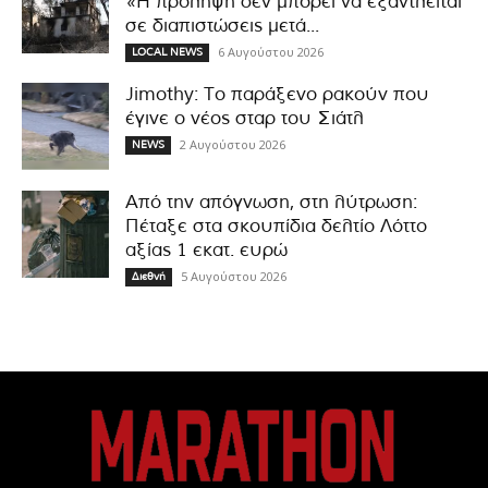
«Η πρόληψη δεν μπορεί να εξαντλείται
σε διαπιστώσεις μετά...
6 Αυγούστου 2026
LOCAL NEWS
Jimothy: Το παράξενο ρακούν που
έγινε ο νέος σταρ του Σιάτλ
2 Αυγούστου 2026
NEWS
Από την απόγνωση, στη λύτρωση:
Πέταξε στα σκουπίδια δελτίο Λόττο
αξίας 1 εκατ. ευρώ
5 Αυγούστου 2026
Διεθνή