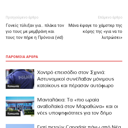
Προηγούμενο άρθρο
Επόμενο άρθρο
Γονείς τύλιξαν για… πλάκα τον
Μάνα έφαγε το χάμστερ της
γιο τους με μεμβράνη και
κόρης της «για να το
τους τον πήρε η Πρόνοια (vid)
λυτρώσει»
ΠΑΡΟΜΟΙΑ ΑΡΘΡΑ
Χοντρό επεισόδιο στον Σχινιά:
Αστυνομικοί συνέλαβαν μόνιμους
κατοίκους και πέρασαν αυτόφωρο
Κοινωνία
Μανταλάκια: Τα «πιο ωραία
αναβολαϊκά στον Μαραθώνα» και οι
νέες υποψηφιότητες για τον δήμο
Κοινωνία
Γιατί πετούν Canadair πάνω από Νέα