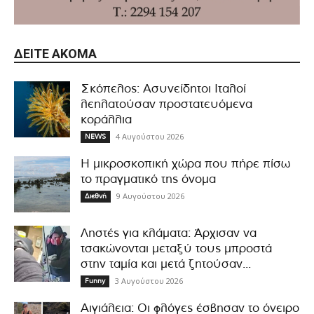
ΔΕΊΤΕ ΑΚΌΜΑ
Σκόπελος: Ασυνείδητοι Ιταλοί
λεηλατούσαν προστατευόμενα
κοράλλια
4 Αυγούστου 2026
NEWS
Η μικροσκοπική χώρα που πήρε πίσω
το πραγματικό της όνομα
9 Αυγούστου 2026
Διεθνή
Ληστές για κλάματα: Άρχισαν να
τσακώνονται μεταξύ τους μπροστά
στην ταμία και μετά ζητούσαν...
3 Αυγούστου 2026
Funny
Αιγιάλεια: Οι φλόγες έσβησαν το όνειρο