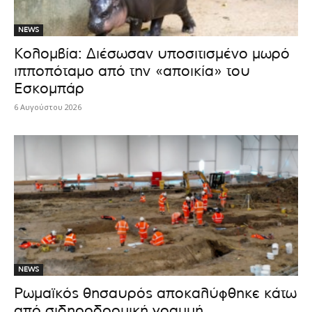
NEWS
Κολομβία: Διέσωσαν υποσιτισμένο μωρό
ιπποπόταμο από την «αποικία» του
Εσκομπάρ
6 Αυγούστου 2026
NEWS
Ρωμαϊκός θησαυρός αποκαλύφθηκε κάτω
από σιδηροδρομική γραμμή