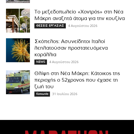
Το μεζεδοπωλείο «Χοντρός» στη Νέα
Μάκρη αναζητά άτομα για την κουζίνα
4 Αυγούστου 2026
ΘΕΣΕΙΣ ΕΡΓΑΣΙΑΣ
Σκόπελος: Ασυνείδητοι Ιταλοί
λεηλατούσαν προστατευόμενα
κοράλλια
4 Αυγούστου 2026
NEWS
Θλίψη στη Νέα Μάκρη: Κάτοικος της
περιοχής ο 52χρονος που έχασε τη
ζωή του
31 Ιουλίου 2026
Κοινωνία