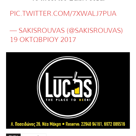
PIC.TWITTER.COM/7XWALJ7PUA
— SAKISROUVAS (@SAKISROUVAS)
19 ΟΚΤΩΒΡΊΟΥ 2017