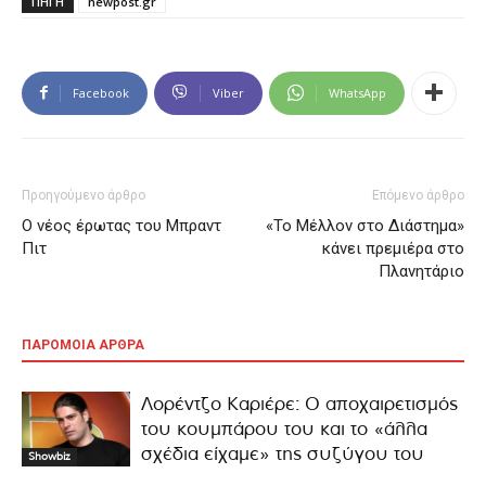
ΠΗΓΗ
newpost.gr
Facebook
Viber
WhatsApp
Προηγούμενο άρθρο
Επόμενο άρθρο
Ο νέος έρωτας του Μπραντ
«Το Μέλλον στο Διάστημα»
Πιτ
κάνει πρεμιέρα στο
Πλανητάριο
ΠΑΡΟΜΟΙΑ ΑΡΘΡΑ
Λορέντζο Καριέρε: Ο αποχαιρετισμός
του κουμπάρου του και το «άλλα
σχέδια είχαμε» της συζύγου του
Showbiz