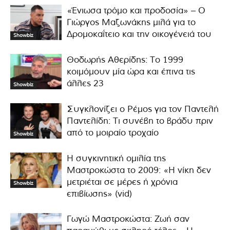
«Ένιωσα τρόμο και προδοσία» – Ο
Γιώργος Μαζωνάκης μιλά για το
Δρομοκαΐτειο και την οικογένειά του
Showbiz
Θοδωρής Αθερίδης: Το 1999
κοιμόμουν μία ώρα και έπινα τις
άλλες 23
Showbiz
Συγκλονίζει ο Ρέμος για τον Παντελή
Παντελίδη: Τι συνέβη το βράδυ πριν
από το μοιραίο τροχαίο
Showbiz
Η συγκινητική ομιλία της
Μαστροκώστα το 2009: «Η νίκη δεν
μετριέται σε μέρες ή χρόνια
Showbiz
επιβίωσης» (vid)
Γωγώ Μαστροκώστα: Ζωή σαν