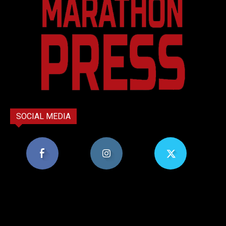
SOCIAL MEDIA
8,956
1,582
119
Υποστηρικτές
Ακόλουθοι
Ακόλουθοι