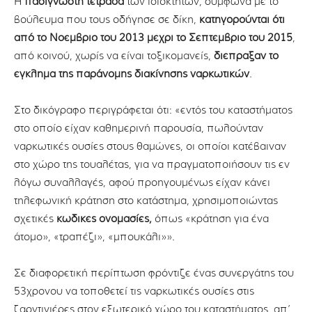
Η
πασίγνωστη τετράδα
των ιδιοκτητών, σύμφωνα με το
βούλευμα που τους οδήγησε σε δίκη,
κατηγορούνται ότι
από το Νοέμβριο του 2013 μέχρι το Σεπτέμβριο του 2015
,
από κοινού, χωρίς να είναι τοξικομανείς,
διέπραξαν το
έγκλημα της παράνομης διακίνησης ναρκωτικών
.
Στο δικόγραφο περιγράφεται ότι: «εντός του καταστήματος
στο οποίο είχαν καθημερινή παρουσία, πωλούνταν
ναρκωτικές ουσίες στους θαμώνες, οι οποίοι κατέβαιναν
στο χώρο της τουαλέτας, για να πραγματοποιήσουν τις εν
λόγω συναλλαγές, αφού προηγουμένως είχαν κάνει
τηλεφωνική κράτηση στο κατάστημα, χρησιμοποιώντας
σχετικές
κωδικές ονομασίες,
όπως «κράτηση για ένα
άτομο», «τραπέζι», «μπουκάλι»».
Σε διαφορετική περίπτωση φρόντιζε ένας συνεργάτης του
53χρονου να τοποθετεί τις ναρκωτικές ουσίες στις
ζαρντινιέρες στον εξωτερικό χώρο του καταστήματος, απ’