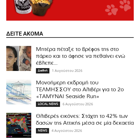
ΔΕΊΤΕ ΑΚΌΜΑ
Μητέρα πέταξε το βρέφος της στο
πάρκο και το άφησε να πεθαίνει ενώ
έβλεπε...
1 Αυγούστου 2026
Διεθνή
Μονοήμερη εκδρομή του
ΤΕΛΜΗΣΣΟΥ στο Αλιβέρι για το 2ο
«ΤΑΜΥΝΑΙ Seaside Run»
6 Αυγούστου 2026
LOCAL NEWS
Θλιβερές εικόνες: Στάχτη το 42% των
δασών της Αττικής μέσα σε μία δεκαετία
4 Αυγούστου 2026
NEWS