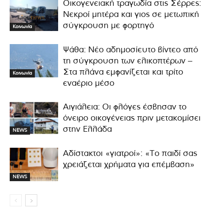
Οικογενειακή τραγωδία στις Σέρρες:
Νεκροί μητέρα και γιος σε μετωπική
σύγκρουση με φορτηγό
Κοινωνία
Ψάθα: Νέο αδημοσίευτο βίντεο από
τη σύγκρουση των ελικοπτέρων –
Στα πλάνα εμφανίζεται και τρίτο
Κοινωνία
εναέριο μέσο
Αιγιάλεια: Οι φλόγες έσβησαν το
όνειρο οικογένειας πριν μετακομίσει
στην Ελλάδα
NEWS
Αδίστακτοι «γιατροί»: «Το παιδί σας
χρειάζεται χρήματα για επέμβαση»
NEWS