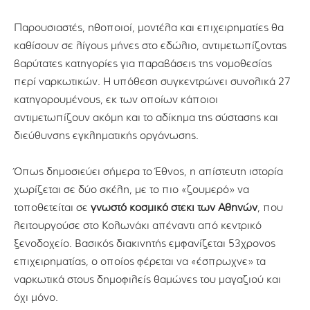
Παρουσιαστές, ηθοποιοί, μοντέλα και επιχειρηματίες θα
καθίσουν σε λίγους μήνες στο εδώλιο, αντιμετωπίζοντας
βαρύτατες κατηγορίες για παραβάσεις της νομοθεσίας
περί ναρκωτικών. Η υπόθεση συγκεντρώνει συνολικά 27
κατηγορουμένους, εκ των οποίων κάποιοι
αντιμετωπίζουν ακόμη και το αδίκημα της σύστασης και
διεύθυνσης εγκληματικής οργάνωσης.
Όπως δημοσιεύει σήμερα το Έθνος, η απίστευτη ιστορία
χωρίζεται σε δύο σκέλη, με το πιο «ζουμερό» να
τοποθετείται σε
γνωστό κοσμικό στέκι των Αθηνών
, που
λειτουργούσε στο Κολωνάκι απέναντι από κεντρικό
ξενοδοχείο. Βασικός διακινητής εμφανίζεται 53χρονος
επιχειρηματίας, ο οποίος φέρεται να «έσπρωχνε» τα
ναρκωτικά στους δημοφιλείς θαμώνες του μαγαζιού και
όχι μόνο.