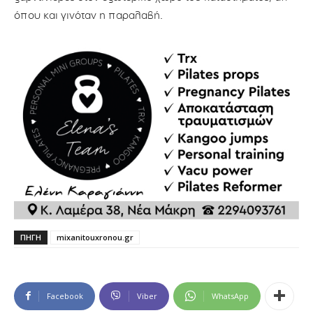
όπου και γινόταν η παραλαβή.
ΠΗΓΗ
mixanitouxronou.gr
Facebook
Viber
WhatsApp