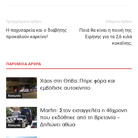
Προηγούμενο άρθρο
Επόμενο άρθρο
Η παχυσαρκία και ο διαβήτης
Ποιά θα είναι η ποινή της
προκαλούν καρκίνο!
Ειρήνης για τα 2,6 κιλά
κοκαΐνης;
ΠΑΡΟΜΟΙΑ ΑΡΘΡΑ
Χάος στη Θήβα: Πήρε φόρα και
εμβόλισε αυτοκίνητο
Κοινωνία
Marfin: Στον εισαγγελέα η 46χρονη
που εκδόθηκε από τη Βρετανία –
Δηλώνει αθώα
Κοινωνία