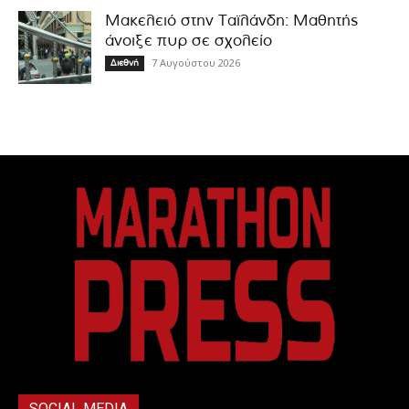
Μακελειό στην Ταϊλάνδη: Μαθητής
άνοιξε πυρ σε σχολείο
7 Αυγούστου 2026
Διεθνή
SOCIAL MEDIA