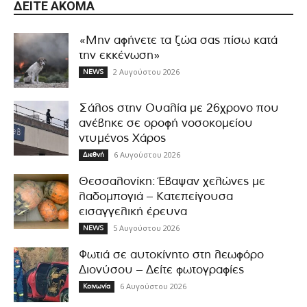
ΔΕΊΤΕ ΑΚΌΜΑ
«Μην αφήνετε τα ζώα σας πίσω κατά
την εκκένωση»
2 Αυγούστου 2026
NEWS
Σάλος στην Ουαλία με 26χρονο που
ανέβηκε σε οροφή νοσοκομείου
ντυμένος Χάρος
6 Αυγούστου 2026
Διεθνή
Θεσσαλονίκη: Έβαψαν χελώνες με
λαδομπογιά – Κατεπείγουσα
εισαγγελική έρευνα
5 Αυγούστου 2026
NEWS
Φωτιά σε αυτοκίνητο στη λεωφόρο
Διονύσου – Δείτε φωτογραφίες
6 Αυγούστου 2026
Κοινωνία