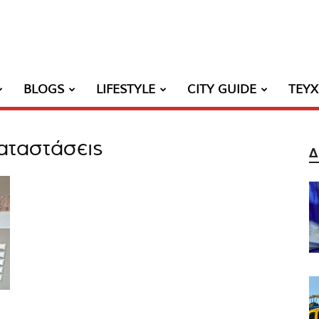
BLOGS
LIFESTYLE
CITY GUIDE
ΤΕΥ
καταστάσεις
Δ