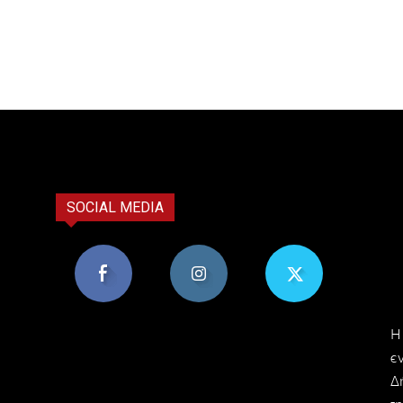
SOCIAL MEDIA
8,956
1,582
119
H
Υποστηρικτές
Ακόλουθοι
Ακόλουθοι
ε
Δ