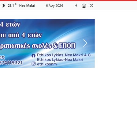
C
28.1
6 Αυγ 2026
Nea Makri