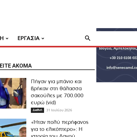
ΧΗ
ΕΡΓΑΣΙΑ
ΕΊΤΕ ΑΚΌΜΑ
Πήγαν για μπάνιο και
βρήκαν στη θάλασσα
σακούλες με 700.000
ευρώ (vid)
31 Ιουλίου 2026
Διεθνή
«Ήταν πολύ περήφανος
για το ελικόπτερο»: Η
ιστορία του Δανού