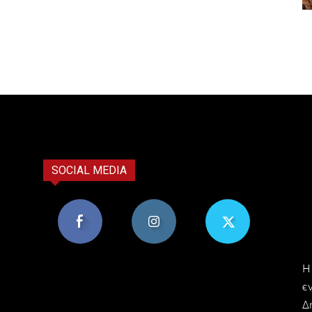
SOCIAL MEDIA
8,956
1,582
119
H
Υποστηρικτές
Ακόλουθοι
Ακόλουθοι
ε
Δ