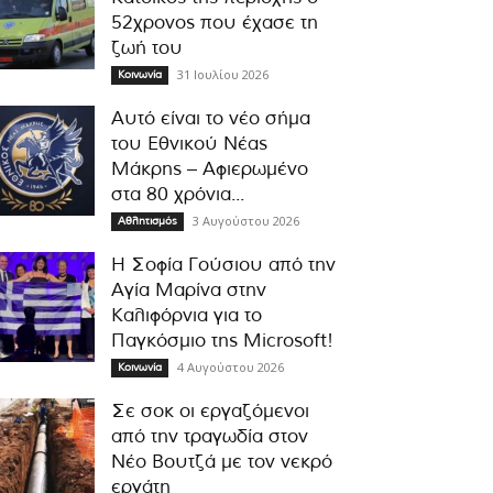
52χρονος που έχασε τη
ζωή του
31 Ιουλίου 2026
Κοινωνία
Αυτό είναι το νέο σήμα
του Εθνικού Νέας
Μάκρης – Αφιερωμένο
στα 80 χρόνια...
3 Αυγούστου 2026
Αθλητισμός
Η Σοφία Γούσιου από την
Αγία Μαρίνα στην
Καλιφόρνια για το
Παγκόσμιο της Microsoft!
4 Αυγούστου 2026
Κοινωνία
Σε σοκ οι εργαζόμενοι
από την τραγωδία στον
Νέο Βουτζά με τον νεκρό
εργάτη