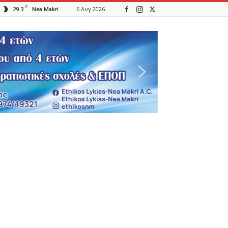
C
29.3
6 Αυγ 2026
Nea Makri