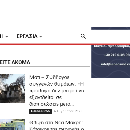
ΧΗ
ΕΡΓΑΣΙΑ
ΕΊΤΕ ΑΚΌΜΑ
Μάτι – Σύλλογος
συγγενών θυμάτων: «Η
πρόληψη δεν μπορεί να
εξαντλείται σε
διαπιστώσεις μετά...
6 Αυγούστου 2026
LOCAL NEWS
Θλίψη στη Νέα Μάκρη:
Κάτοικος της περιοχής ο