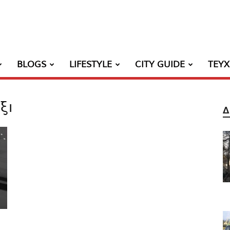
BLOGS
LIFESTYLE
CITY GUIDE
ΤΕΥ
ξι
Δ