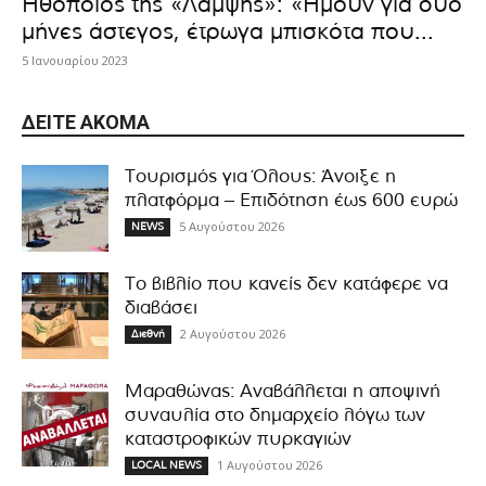
Ηθοποιός της «Λάμψης»: «Ήμουν για δύο
μήνες άστεγος, έτρωγα μπισκότα που...
5 Ιανουαρίου 2023
ΔΕΊΤΕ ΑΚΌΜΑ
Τουρισμός για Όλους: Άνοιξε η
πλατφόρμα – Επιδότηση έως 600 ευρώ
5 Αυγούστου 2026
NEWS
Το βιβλίο που κανείς δεν κατάφερε να
διαβάσει
2 Αυγούστου 2026
Διεθνή
Μαραθώνας: Αναβάλλεται η αποψινή
συναυλία στο δημαρχείο λόγω των
καταστροφικών πυρκαγιών
1 Αυγούστου 2026
LOCAL NEWS