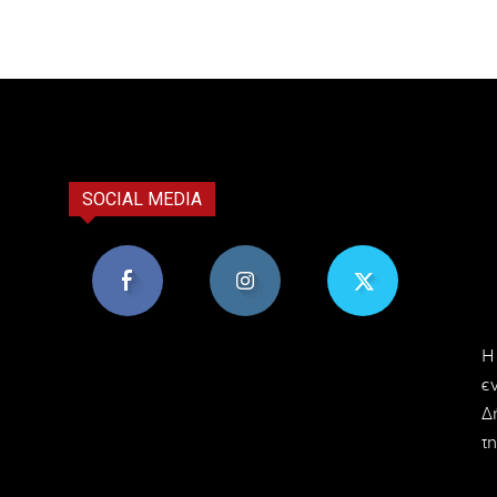
SOCIAL MEDIA
8,956
1,582
119
H
Υποστηρικτές
Ακόλουθοι
Ακόλουθοι
ε
Δ
τη