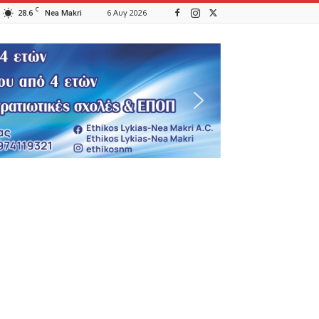
C
28.6
6 Αυγ 2026
Nea Makri