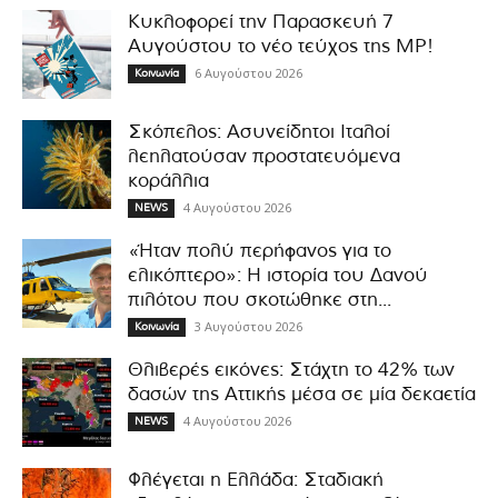
Κυκλοφορεί την Παρασκευή 7
Αυγούστου το νέο τεύχος της MP!
6 Αυγούστου 2026
Κοινωνία
Σκόπελος: Ασυνείδητοι Ιταλοί
λεηλατούσαν προστατευόμενα
κοράλλια
4 Αυγούστου 2026
NEWS
«Ήταν πολύ περήφανος για το
ελικόπτερο»: Η ιστορία του Δανού
πιλότου που σκοτώθηκε στη...
3 Αυγούστου 2026
Κοινωνία
Θλιβερές εικόνες: Στάχτη το 42% των
δασών της Αττικής μέσα σε μία δεκαετία
4 Αυγούστου 2026
NEWS
Φλέγεται η Ελλάδα: Σταδιακή