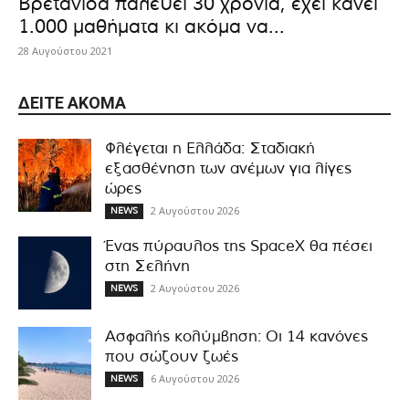
Βρετανίδα παλεύει 30 χρόνια, έχει κάνει
1.000 μαθήματα κι ακόμα να...
28 Αυγούστου 2021
ΔΕΊΤΕ ΑΚΌΜΑ
Φλέγεται η Ελλάδα: Σταδιακή
εξασθένηση των ανέμων για λίγες
ώρες
2 Αυγούστου 2026
NEWS
Ένας πύραυλος της SpaceX θα πέσει
στη Σελήνη
2 Αυγούστου 2026
NEWS
Ασφαλής κολύμβηση: Οι 14 κανόνες
που σώζουν ζωές
6 Αυγούστου 2026
NEWS