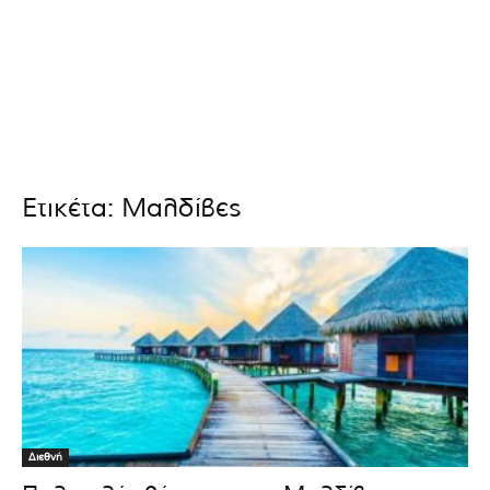
Ετικέτα: Μαλδίβες
Διεθνή