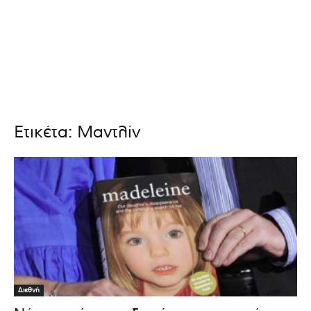
Ετικέτα: Μαντλίν
Διεθνή