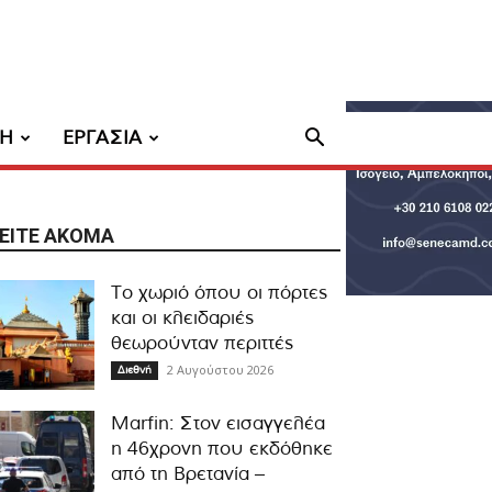
ΧΗ
ΕΡΓΑΣΙΑ
ΕΊΤΕ ΑΚΌΜΑ
Το χωριό όπου οι πόρτες
και οι κλειδαριές
θεωρούνταν περιττές
2 Αυγούστου 2026
Διεθνή
Marfin: Στον εισαγγελέα
η 46χρονη που εκδόθηκε
από τη Βρετανία –