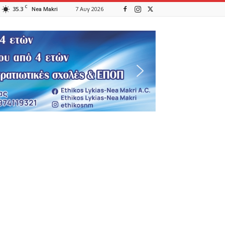
C
35.3
7 Αυγ 2026
Nea Makri