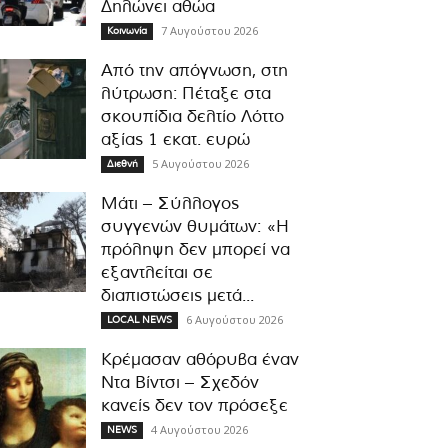
Δηλώνει αθώα
7 Αυγούστου 2026
Κοινωνία
Από την απόγνωση, στη
λύτρωση: Πέταξε στα
σκουπίδια δελτίο Λόττο
αξίας 1 εκατ. ευρώ
5 Αυγούστου 2026
Διεθνή
Μάτι – Σύλλογος
συγγενών θυμάτων: «Η
πρόληψη δεν μπορεί να
εξαντλείται σε
διαπιστώσεις μετά...
6 Αυγούστου 2026
LOCAL NEWS
Κρέμασαν αθόρυβα έναν
Ντα Βίντσι – Σχεδόν
κανείς δεν τον πρόσεξε
4 Αυγούστου 2026
NEWS