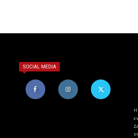
SOCIAL MEDIA
8,956
1,582
119
H
Υποστηρικτές
Ακόλουθοι
Ακόλουθοι
ε
Δ
τη