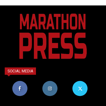
SOCIAL MEDIA
8,956
1,582
119