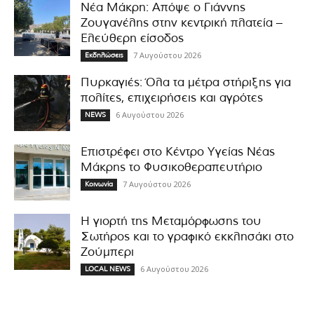
Νέα Μάκρη: Απόψε ο Γιάννης
Ζουγανέλης στην κεντρική πλατεία –
Ελεύθερη είσοδος
7 Αυγούστου 2026
Εκδηλώσεις
Πυρκαγιές: Όλα τα μέτρα στήριξης για
πολίτες, επιχειρήσεις και αγρότες
6 Αυγούστου 2026
NEWS
Επιστρέφει στο Κέντρο Υγείας Νέας
Μάκρης το Φυσικοθεραπευτήριο
7 Αυγούστου 2026
Κοινωνία
Η γιορτή της Μεταμόρφωσης του
Σωτήρος και το γραφικό εκκλησάκι στο
Ζούμπερι
6 Αυγούστου 2026
LOCAL NEWS