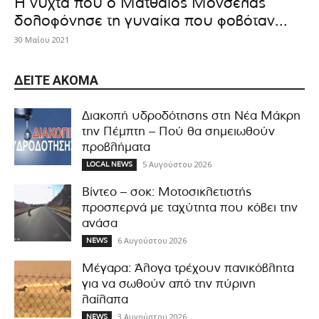
Η νύχτα που ο Ματθαίος Μονσελάς
δολοφόνησε τη γυναίκα που φοβόταν...
30 Μαΐου 2021
ΔΕΊΤΕ ΑΚΌΜΑ
Διακοπή υδροδότησης στη Νέα Μάκρη
την Πέμπτη – Πού θα σημειωθούν
προβλήματα
5 Αυγούστου 2026
LOCAL NEWS
Βίντεο – σοκ: Μοτοσικλετιστής
προσπερνά με ταχύτητα που κόβει την
ανάσα
6 Αυγούστου 2026
NEWS
Μέγαρα: Άλογα τρέχουν πανικόβλητα
για να σωθούν από την πύρινη
λαίλαπα
3 Αυγούστου 2026
NEWS