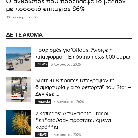
Ο άνθρωπος που προέβλεψε το μέλλον
με ποσοστό επιτυχίας 86%
30 Ιανουαρίου 2023
ΔΕΊΤΕ ΑΚΌΜΑ
Τουρισμός για Όλους: Άνοιξε η
πλατφόρμα – Επιδότηση έως 600 ευρώ
5 Αυγούστου 2026
NEWS
Μάτι: 468 πολίτες υπέγραψαν τη
διαμαρτυρία για το ρεπορτάζ του Star –
Δεν έχει...
4 Αυγούστου 2026
Κοινωνία
Σκόπελος: Ασυνείδητοι Ιταλοί
λεηλατούσαν προστατευόμενα
κοράλλια
4 Αυγούστου 2026
NEWS