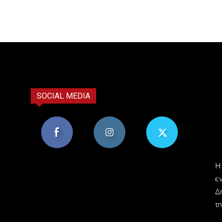
SOCIAL MEDIA
8,956
1,582
119
H
Υποστηρικτές
Ακόλουθοι
Ακόλουθοι
ε
Δ
τη