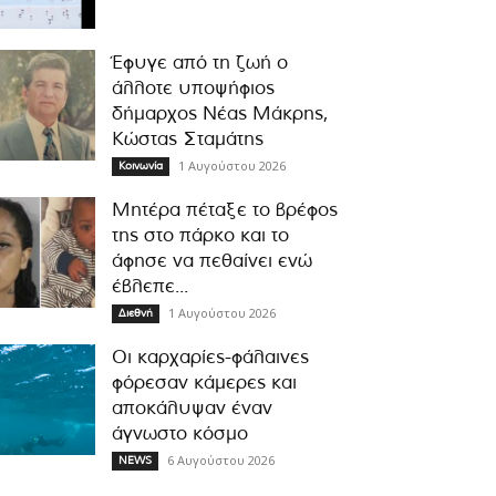
Έφυγε από τη ζωή ο
άλλοτε υποψήφιος
δήμαρχος Νέας Μάκρης,
Κώστας Σταμάτης
1 Αυγούστου 2026
Κοινωνία
Μητέρα πέταξε το βρέφος
της στο πάρκο και το
άφησε να πεθαίνει ενώ
έβλεπε...
1 Αυγούστου 2026
Διεθνή
Οι καρχαρίες-φάλαινες
φόρεσαν κάμερες και
αποκάλυψαν έναν
άγνωστο κόσμο
6 Αυγούστου 2026
NEWS