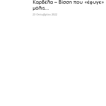
Καρβέλα – Βίσση που «έφυγε»
μόλις...
23 Οκτωβρίου 2022