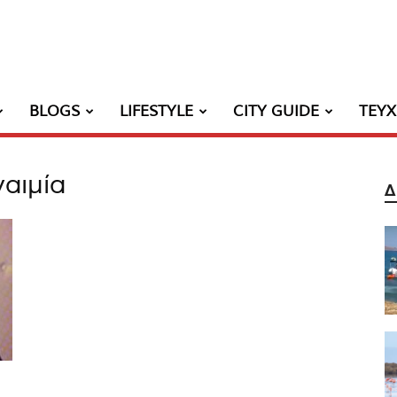
BLOGS
LIFESTYLE
CITY GUIDE
ΤΕΥ
ναιμία
Δ