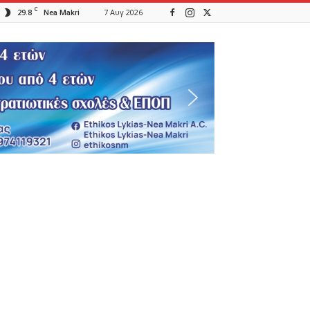
C
29.8
7 Αυγ 2026
Nea Makri