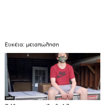
Ετικέτα: μεταπώληση
Διεθνή