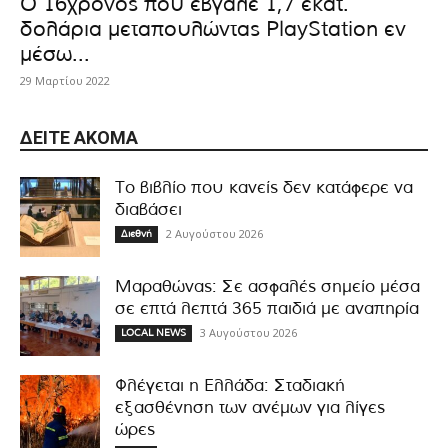
Ο 16χρονος που έβγαλε 1,7 εκατ.
δολάρια μεταπουλώντας PlayStation εν
μέσω...
29 Μαρτίου 2022
ΔΕΊΤΕ ΑΚΌΜΑ
Το βιβλίο που κανείς δεν κατάφερε να
διαβάσει
2 Αυγούστου 2026
Διεθνή
Μαραθώνας: Σε ασφαλές σημείο μέσα
σε επτά λεπτά 365 παιδιά με αναπηρία
3 Αυγούστου 2026
LOCAL NEWS
Φλέγεται η Ελλάδα: Σταδιακή
εξασθένηση των ανέμων για λίγες
ώρες