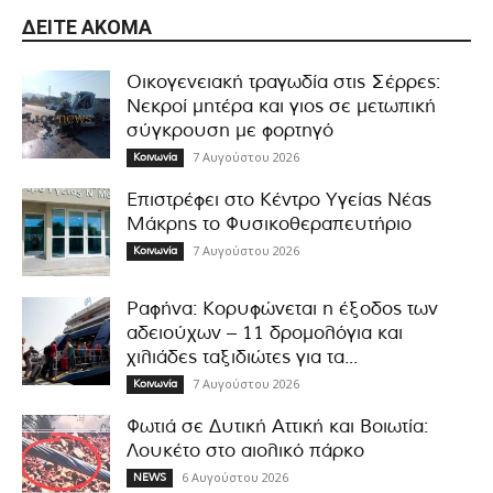
ΔΕΊΤΕ ΑΚΌΜΑ
Οικογενειακή τραγωδία στις Σέρρες:
Νεκροί μητέρα και γιος σε μετωπική
σύγκρουση με φορτηγό
7 Αυγούστου 2026
Κοινωνία
Επιστρέφει στο Κέντρο Υγείας Νέας
Μάκρης το Φυσικοθεραπευτήριο
7 Αυγούστου 2026
Κοινωνία
Ραφήνα: Κορυφώνεται η έξοδος των
αδειούχων – 11 δρομολόγια και
χιλιάδες ταξιδιώτες για τα...
7 Αυγούστου 2026
Κοινωνία
Φωτιά σε Δυτική Αττική και Βοιωτία:
Λουκέτο στο αιολικό πάρκο
6 Αυγούστου 2026
NEWS